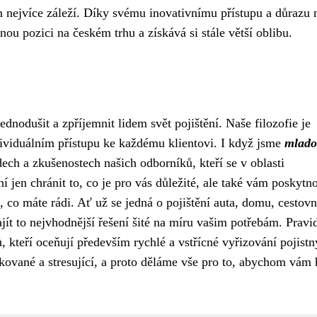
m nejvíce záleží. Díky svému inovativnímu přístupu a důrazu 
nou pozici na českém trhu a získává si stále větší oblibu.
ednodušit a zpříjemnit lidem svět pojištění. Naše filozofie je
dividuálním přístupu ke každému klientovi. I když jsme
mlado
ech a zkušenostech našich odborníků, kteří se v oblasti
í jen chránit to, co je pro vás důležité, ale také vám poskytn
o, co máte rádi. Ať už se jedná o pojištění auta, domu, cestovn
jít to nejvhodnější řešení šité na míru vašim potřebám. Pravi
, kteří oceňují především rychlé a vstřícné vyřizování pojist
kované a stresující, a proto děláme vše pro to, abychom vám 