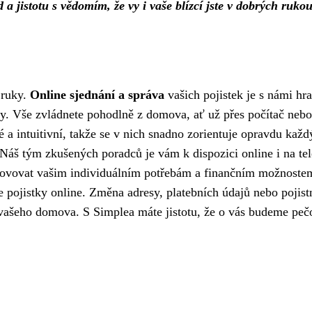
id a jistotu s vědomím, že vy i vaše blízcí jste v dobrých rukou
 ruky.
Online sjednání a správa
vašich pojistek je s námi hr
y. Vše zvládnete pohodlně z domova, ať už přes počítač nebo
 a intuitivní, takže se v nich snadno zorientuje opravdu každ
Náš tým zkušených poradců je vám k dispozici online i na tel
yhovovat vašim individuálním potřebám a finančním možnoste
 pojistky online. Změna adresy, platebních údajů nebo pojist
í vašeho domova. S Simplea máte jistotu, že o vás budeme peč