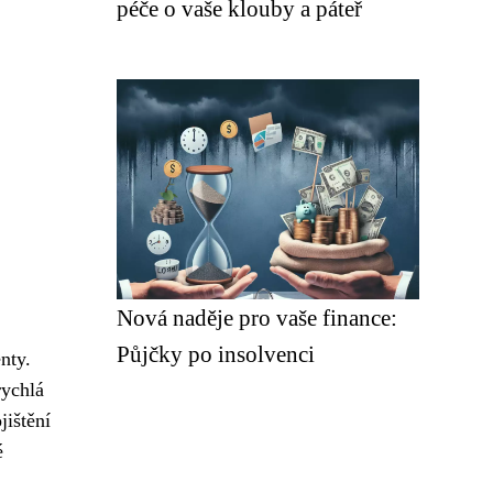
péče o vaše klouby a páteř
Nová naděje pro vaše finance:
Půjčky po insolvenci
nty.
rychlá
jištění
é