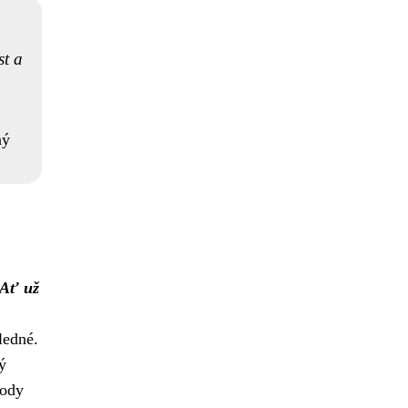
st a
ný
Ať už
ledné.
ý
hody