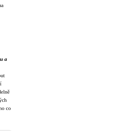
na
u a
out
í
delně
ných
ho co