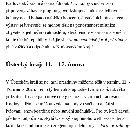
Karlovarský kraj má co nabídnout.
Pro rodiny s dětmi
jsou
připraveny zábavné programy, workshopy a animace. Milovníci
kultury ocení bohatou nabídku koncertů, divadelních představení a
výstav. Návštěvníci se mohou těšit na pohostinnost místních
obyvatel a jedinečnou atmosféru, která panuje v tomto malebném
koutě České republiky. Užijte si
nezapomenutelné jarní prázdniny
plné zážitků a odpočinku v Karlovarském kraji!
Ústecký kraj: 11. - 17. února
V Ústeckém kraji se na jarní prázdniny můžeme těšit v termínu
11. -
17. února 2025
. Tento týden volna uprostřed zimy nabízí skvělou
příležitost k načerpání nové energie a užití si zimních radovánek.
Rodiny s dětmi se můžou vydat na hory za sněhem a užít si
lyžování, snowboarding nebo stavění sněhuláků. Pro ty, kteří dávají
přednost odpočinku, skýtá Ústecký kraj mnoho wellness center a
lázní, kde si odpočinete a zregenerujete tělo i mysl.
Jarní prázdniny