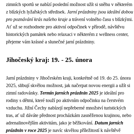
zimních sportů se nabízí poslední možnost užít si sněhu v některém
z blízkých lyžařských středisek.
Jarní prázdniny jsou ideální dobou
pro poznávání krás našeho kraje
a trávení volného času s blízkými.
Ať už se rozhodnete pro aktivní odpočinek v přírodě, návštěvu
historických památek nebo relaxaci v některém z wellness center,
přejeme vám krásné a slunečné jarní prázdniny.
Jihočeský kraj: 19. - 25. února
Jarní prázdniny v Jihočeském kraji, konkrétně od 19. do 25. února
2025, slibují skvělou možnost, jak načerpat novou energii a užít si
zimní radovánky.
Termín jarních prázdnin 2025
je ideální pro
rodiny s dětmi, které touží po aktivním odpočinku na čerstvém
vzduchu. Jižní Čechy nabízejí nepřeberné množství turistických
tras, ať už dáváte přednost procházkám zasněženou krajinou, nebo
adrenalinovějším aktivitám, jako je běžkování.
Datum jarních
prázdnin v roce 2025
je navíc skvělou příležitostí k návštěvě