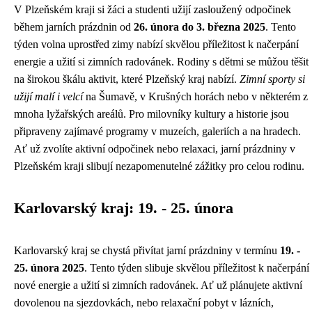
V Plzeňském kraji si žáci a studenti užijí zasloužený odpočinek
během jarních prázdnin od
26. února do 3. března 2025
. Tento
týden volna uprostřed zimy nabízí skvělou příležitost k načerpání
energie a užití si zimních radovánek. Rodiny s dětmi se můžou těšit
na širokou škálu aktivit, které Plzeňský kraj nabízí.
Zimní sporty si
užijí malí i velcí
na Šumavě, v Krušných horách nebo v některém z
mnoha lyžařských areálů. Pro milovníky kultury a historie jsou
připraveny zajímavé programy v muzeích, galeriích a na hradech.
Ať už zvolíte aktivní odpočinek nebo relaxaci, jarní prázdniny v
Plzeňském kraji slibují nezapomenutelné zážitky pro celou rodinu.
Karlovarský kraj: 19. - 25. února
Karlovarský kraj se chystá přivítat jarní prázdniny v termínu
19. -
25. února 2025
. Tento týden slibuje skvělou příležitost k načerpání
nové energie a užití si zimních radovánek. Ať už plánujete aktivní
dovolenou na sjezdovkách, nebo relaxační pobyt v lázních,