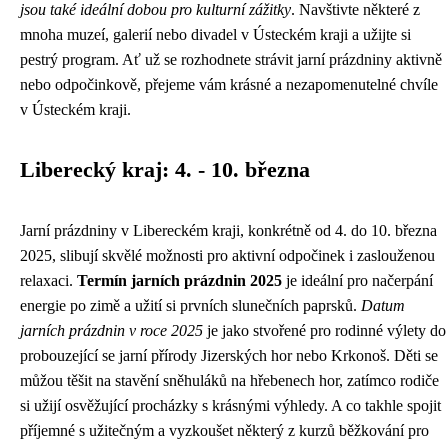
jsou také ideální dobou pro kulturní zážitky
. Navštivte některé z
mnoha muzeí, galerií nebo divadel v Ústeckém kraji a užijte si
pestrý program. Ať už se rozhodnete strávit jarní prázdniny aktivně
nebo odpočinkově, přejeme vám krásné a nezapomenutelné chvíle
v Ústeckém kraji.
Liberecký kraj: 4. - 10. března
Jarní prázdniny v Libereckém kraji, konkrétně od 4. do 10. března
2025, slibují skvělé možnosti pro aktivní odpočinek i zaslouženou
relaxaci.
Termín jarních prázdnin 2025
je ideální pro načerpání
energie po zimě a užití si prvních slunečních paprsků.
Datum
jarních prázdnin v roce 2025
je jako stvořené pro rodinné výlety do
probouzející se jarní přírody Jizerských hor nebo Krkonoš. Děti se
můžou těšit na stavění sněhuláků na hřebenech hor, zatímco rodiče
si užijí osvěžující procházky s krásnými výhledy. A co takhle spojit
příjemné s užitečným a vyzkoušet některý z kurzů běžkování pro