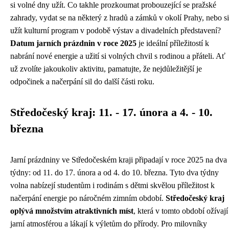
si volné dny užít. Co takhle prozkoumat probouzející se pražské
zahrady, vydat se na některý z hradů a zámků v okolí Prahy, nebo si
užít kulturní program v podobě výstav a divadelních představení?
Datum jarních prázdnin v roce 2025
je ideální příležitostí k
nabrání nové energie a užití si volných chvil s rodinou a přáteli. Ať
už zvolíte jakoukoliv aktivitu, pamatujte, že nejdůležitější je
odpočinek a načerpání sil do další části roku.
Středočeský kraj: 11. - 17. února a 4. - 10.
března
Jarní prázdniny ve Středočeském kraji připadají v roce 2025 na dva
týdny: od 11. do 17. února a od 4. do 10. března. Tyto dva týdny
volna nabízejí studentům i rodinám s dětmi skvělou příležitost k
načerpání energie po náročném zimním období.
Středočeský kraj
oplývá množstvím atraktivních míst
, která v tomto období ožívají
jarní atmosférou a lákají k výletům do přírody. Pro milovníky