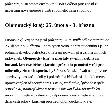
prázdniny v Jihomoravském kraji jsou skvělou příležitostí k
načerpání nové energie a užití si volného času s rodinou.
Olomoucký kraj: 25. února - 3. března
Olomoucký kraj se na jarní prázdniny 2025 může těšit v termínu od
25. února do 3. března. Tento týden volna nabízí studentům i jejich
rodinám skvělou příležitost k nabrání nových sil a užití si zimních
radovánek.
Olomoucký kraj je proslulý svými malebnými
horami, které se během jarních prázdnin promění v ráj pro
milovníky zimních sportů.
Lyžařská střediska lákají na upravené
sjezdovky pro začátečníky i pokročilé a běžkaři si užijí kilometry
upravovaných běžeckých tras.
Pro ty, kteří dávají přednost spíše
odpočinku, nabízejí lázně v regionu širokou škálu relaxačních
procedur.
Užijte si zasloužený odpočinek a načerpejte energii do
další části roku v krásném prostředí Olomouckého kraje.