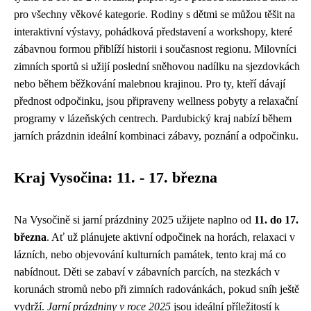
pro všechny věkové kategorie. Rodiny s dětmi se můžou těšit na
interaktivní výstavy, pohádková představení a workshopy, které
zábavnou formou přiblíží historii i současnost regionu. Milovníci
zimních sportů si užijí poslední sněhovou nadílku na sjezdovkách
nebo během běžkování malebnou krajinou. Pro ty, kteří dávají
přednost odpočinku, jsou připraveny wellness pobyty a relaxační
programy v lázeňských centrech. Pardubický kraj nabízí během
jarních prázdnin ideální kombinaci zábavy, poznání a odpočinku.
Kraj Vysočina: 11. - 17. března
Na Vysočině si jarní prázdniny 2025 užijete naplno od
11. do 17.
března
. Ať už plánujete aktivní odpočinek na horách, relaxaci v
lázních, nebo objevování kulturních památek, tento kraj má co
nabídnout. Děti se zabaví v zábavních parcích, na stezkách v
korunách stromů nebo při zimních radovánkách, pokud sníh ještě
vydrží.
Jarní prázdniny v roce 2025
jsou ideální příležitostí k