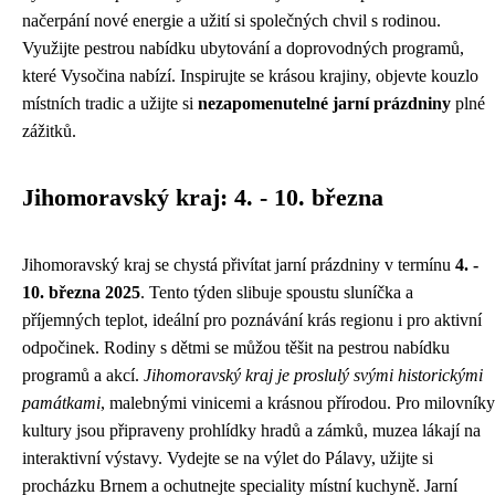
načerpání nové energie a užití si společných chvil s rodinou.
Využijte pestrou nabídku ubytování a doprovodných programů,
které Vysočina nabízí. Inspirujte se krásou krajiny, objevte kouzlo
místních tradic a užijte si
nezapomenutelné jarní prázdniny
plné
zážitků.
Jihomoravský kraj: 4. - 10. března
Jihomoravský kraj se chystá přivítat jarní prázdniny v termínu
4. -
10. března 2025
. Tento týden slibuje spoustu sluníčka a
příjemných teplot, ideální pro poznávání krás regionu i pro aktivní
odpočinek. Rodiny s dětmi se můžou těšit na pestrou nabídku
programů a akcí.
Jihomoravský kraj je proslulý svými historickými
památkami
, malebnými vinicemi a krásnou přírodou. Pro milovníky
kultury jsou připraveny prohlídky hradů a zámků, muzea lákají na
interaktivní výstavy. Vydejte se na výlet do Pálavy, užijte si
procházku Brnem a ochutnejte speciality místní kuchyně. Jarní