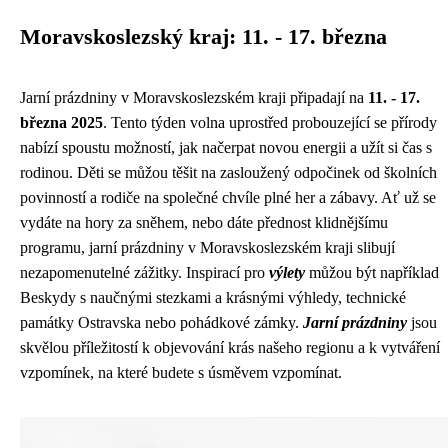
Moravskoslezský kraj: 11. - 17. března
Jarní prázdniny v Moravskoslezském kraji připadají na
11. - 17.
března 2025
. Tento týden volna uprostřed probouzející se přírody
nabízí spoustu možností, jak načerpat novou energii a užít si čas s
rodinou. Děti se můžou těšit na zasloužený odpočinek od školních
povinností a rodiče na společné chvíle plné her a zábavy. Ať už se
vydáte na hory za sněhem, nebo dáte přednost klidnějšímu
programu, jarní prázdniny v Moravskoslezském kraji slibují
nezapomenutelné zážitky. Inspirací pro
výlety
můžou být například
Beskydy s naučnými stezkami a krásnými výhledy, technické
památky Ostravska nebo pohádkové zámky.
Jarní prázdniny
jsou
skvělou příležitostí k objevování krás našeho regionu a k vytváření
vzpomínek, na které budete s úsměvem vzpomínat.