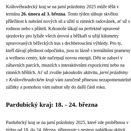
Královéhradecký kraj se na jarní prázdniny 2025 může těšit v
termínu
26. února až 3. března
. Tento týden slibuje skvělou
příležitost k nabrání nových sil a užití si zimních radovánek, ať už s
rodinou nebo s přáteli. Krkonoše lákají na perfektně upravené
sjezdovky pro lyžaře všech úrovní a běžkaři si užijí kilometry
upravovaných běžeckých tras s dechberoucími výhledy. Pro ty,
kteří dávají přednost odpočinku, jsou tu lázně s termálními prameny
a wellness centry, kde načerpají novou energii. Děti se zabaví v
zábavních parcích, muzeích s interaktivními expozicemi nebo na
zimních hřištích. Ať už zvolíte jakoukoliv aktivitu,
jarní prázdniny
v Královéhradeckém kraji
vám zaručeně přinesou nezapomenutelné
zážitky a pomohou vám nabrat síly do další části roku.
Pardubický kraj: 18. - 24. března
Pardubický kraj se na jarní prázdniny 2025, které zde proběhnou v
týdnu od 18. do 24. března, připravuje s pestrou nabídkou aktivit