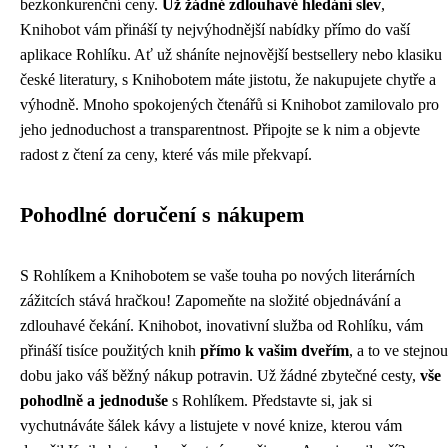
bezkonkurenční ceny.
Už žádné zdlouhavé hledání slev
,
Knihobot vám přináší ty nejvýhodnější nabídky přímo do vaší
aplikace Rohlíku. Ať už sháníte nejnovější bestsellery nebo klasiku
české literatury, s Knihobotem máte jistotu, že nakupujete chytře a
výhodně. Mnoho spokojených čtenářů si Knihobot zamilovalo pro
jeho jednoduchost a transparentnost. Připojte se k nim a objevte
radost z čtení za ceny, které vás mile překvapí.
Pohodlné doručení s nákupem
S Rohlíkem a Knihobotem se vaše touha po nových literárních
zážitcích stává hračkou! Zapomeňte na složité objednávání a
zdlouhavé čekání. Knihobot, inovativní služba od Rohlíku, vám
přináší tisíce použitých knih
přímo k vašim dveřím
, a to ve stejnou
dobu jako váš běžný nákup potravin. Už žádné zbytečné cesty,
vše
pohodlně a jednoduše
s Rohlíkem. Představte si, jak si
vychutnáváte šálek kávy a listujete v nové knize, kterou vám