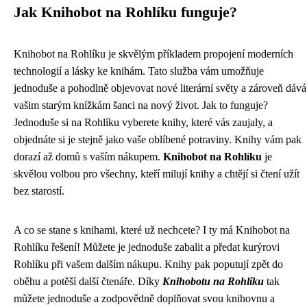
Jak Knihobot na Rohlíku funguje?
Knihobot na Rohlíku je skvělým příkladem propojení moderních
technologií a lásky ke knihám. Tato služba vám umožňuje
jednoduše a pohodlně objevovat nové literární světy a zároveň dává
vašim starým knížkám šanci na nový život. Jak to funguje?
Jednoduše si na Rohlíku vyberete knihy, které vás zaujaly, a
objednáte si je stejně jako vaše oblíbené potraviny. Knihy vám pak
dorazí až domů s vaším nákupem.
Knihobot na Rohlíku
je
skvělou volbou pro všechny, kteří milují knihy a chtějí si čtení užít
bez starostí.
A co se stane s knihami, které už nechcete? I ty má Knihobot na
Rohlíku řešení! Můžete je jednoduše zabalit a předat kurýrovi
Rohlíku při vašem dalším nákupu. Knihy pak poputují zpět do
oběhu a potěší další čtenáře. Díky
Knihobotu na Rohlíku
tak
můžete jednoduše a zodpovědně doplňovat svou knihovnu a