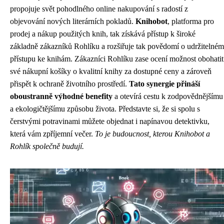
propojuje svět pohodlného online nakupování s radostí z
objevování nových literárních pokladů.
Knihobot
, platforma pro
prodej a nákup použitých knih, tak získává přístup k široké
základně zákazníků Rohlíku a rozšiřuje tak povědomí o udržitelném
přístupu ke knihám. Zákazníci Rohlíku zase ocení možnost obohatit
své nákupní košíky o kvalitní knihy za dostupné ceny a zároveň
přispět k ochraně životního prostředí.
Tato synergie přináší
oboustranně výhodné benefity
a otevírá cestu k zodpovědnějšímu
a ekologičtějšímu způsobu života. Představte si, že si spolu s
čerstvými potravinami můžete objednat i napínavou detektivku,
která vám zpříjemní večer.
To je budoucnost, kterou Knihobot a
Rohlík společně budují.