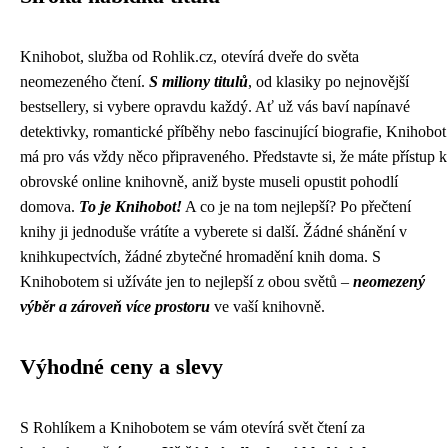
Knihobot, služba od Rohlik.cz, otevírá dveře do světa
neomezeného čtení.
S miliony titulů
, od klasiky po nejnovější
bestsellery, si vybere opravdu každý. Ať už vás baví napínavé
detektivky, romantické příběhy nebo fascinující biografie, Knihobot
má pro vás vždy něco připraveného. Představte si, že máte přístup k
obrovské online knihovně, aniž byste museli opustit pohodlí
domova.
To je Knihobot!
A co je na tom nejlepší? Po přečtení
knihy ji jednoduše vrátíte a vyberete si další. Žádné shánění v
knihkupectvích, žádné zbytečné hromadění knih doma. S
Knihobotem si užíváte jen to nejlepší z obou světů –
neomezený
výběr a zároveň více prostoru
ve vaší knihovně.
Výhodné ceny a slevy
S Rohlíkem a Knihobotem se vám otevírá svět čtení za