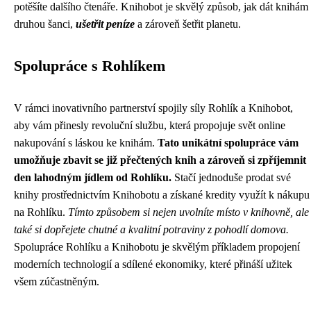
potěšíte dalšího čtenáře. Knihobot je skvělý způsob, jak dát knihám
druhou šanci,
ušetřit peníze
a zároveň šetřit planetu.
Spolupráce s Rohlíkem
V rámci inovativního partnerství spojily síly Rohlík a Knihobot,
aby vám přinesly revoluční službu, která propojuje svět online
nakupování s láskou ke knihám.
Tato unikátní spolupráce vám
umožňuje zbavit se již přečtených knih a zároveň si zpříjemnit
den lahodným jídlem od Rohlíku.
Stačí jednoduše prodat své
knihy prostřednictvím Knihobotu a získané kredity využít k nákupu
na Rohlíku.
Tímto způsobem si nejen uvolníte místo v knihovně, ale
také si dopřejete chutné a kvalitní potraviny z pohodlí domova.
Spolupráce Rohlíku a Knihobotu je skvělým příkladem propojení
moderních technologií a sdílené ekonomiky, které přináší užitek
všem zúčastněným.