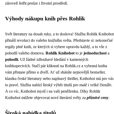
zároveň šetřit peníze i životní prostředí.
Výhody nákupu knih přes Rohlik
Svět literatury na dosah ruky, a to doslova! Služba Rohlik Knihobot
přináší revoluci do vašeho knižního světa. Představte si: nekonečné
regály plné knih, ze kterých si vybere opravdu každý, a to vše z
pohodlí vašeho domova.
Rohlik Knihobot
to je
jednoduchost
a
pohodlí
. Už žádné zdlouhavé hledání v kamenných
knihkupectvích. Stačí pár kliknutí na Rohlik.cz a vybraná kniha
vám přistane přímo u dveří. Ať už sháníte nejnovější bestseller,
klasiku české literatury nebo napínavý thriller, Knihobot má pro vás
to pravé. Služba nabízí široký výběr titulů pro malé i velké čtenáře.
A co víc, Knihobot myslí i na vaši peněženku. Díky Rohlik
Knihobot můžete objevovat nové literární světy za
příznivé ceny
.
Široká nabídka titulů