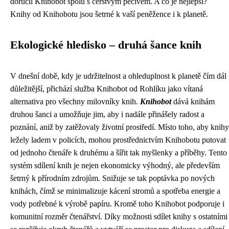
doručil Knihobot spolu s čerstvým pečivem. A co je nejlepší?
Knihy od Knihobotu jsou šetrné k vaší peněžence i k planetě.
Ekologické hledisko – druhá šance knih
V dnešní době, kdy je udržitelnost a ohleduplnost k planetě čím dál
důležitější, přichází služba Knihobot od Rohlíku jako vítaná
alternativa pro všechny milovníky knih.
Knihobot
dává knihám
druhou šanci a umožňuje jim, aby i nadále přinášely radost a
poznání, aniž by zatěžovaly životní prostředí. Místo toho, aby knihy
ležely ladem v policích, mohou prostřednictvím Knihobotu putovat
od jednoho čtenáře k druhému a šířit tak myšlenky a příběhy. Tento
systém sdílení knih je nejen ekonomicky výhodný, ale především
šetrný k přírodním zdrojům. Snižuje se tak poptávka po nových
knihách, čímž se minimalizuje kácení stromů a spotřeba energie a
vody potřebné k výrobě papíru. Kromě toho Knihobot podporuje i
komunitní rozměr čtenářství. Díky možnosti sdílet knihy s ostatními