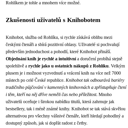
Rohlíkem je tohle a mnohem více možné.
Zkušenosti uživatelů s Knihobotem
Knihobot, služba od Rohlíku, si rychle získává oblibu mezi
českými čtenáři a sbírá pozitivní ohlasy. Uživatelé si pochvalují
především jednoduchost a pohodlí, které Knihobot přináší.
Objednání knih je rychlé a intuitivní
a doručení probíhá stejně
spolehlivě a
rychle jako u ostatních nákupů z Rohlíku
. Velkým
plusem je i možnost vyzvednutí a vrácení knih na více než 7000
místech po celé České republice.
Knihobot tak odbourává bariéry
tradičního půjčování v kamenných knihovnách a zpřístupňuje čtení
i těm, kteří na něj dříve neměli čas nebo příležitost
. Mnoho
uživatelů oceňuje i širokou nabídku titulů, která zahrnuje jak
bestsellery, tak i méně známé knihy. Knihobot se tak stává skvělou
alternativou pro všechny vášnivé čtenáře, kteří hledají pohodlný a
dostupný způsob, jak si dopřát radost z četby.