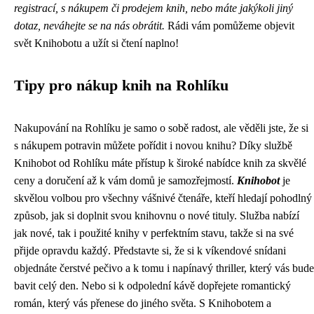
registrací, s nákupem či prodejem knih, nebo máte jakýkoli jiný
dotaz, neváhejte se na nás obrátit.
Rádi vám pomůžeme objevit
svět Knihobotu a užít si čtení naplno!
Tipy pro nákup knih na Rohlíku
Nakupování na Rohlíku je samo o sobě radost, ale věděli jste, že si
s nákupem potravin můžete pořídit i novou knihu? Díky službě
Knihobot od Rohlíku máte přístup k široké nabídce knih za skvělé
ceny a doručení až k vám domů je samozřejmostí.
Knihobot
je
skvělou volbou pro všechny vášnivé čtenáře, kteří hledají pohodlný
způsob, jak si doplnit svou knihovnu o nové tituly. Služba nabízí
jak nové, tak i použité knihy v perfektním stavu, takže si na své
přijde opravdu každý. Představte si, že si k víkendové snídani
objednáte čerstvé pečivo a k tomu i napínavý thriller, který vás bude
bavit celý den. Nebo si k odpolední kávě dopřejete romantický
román, který vás přenese do jiného světa. S Knihobotem a