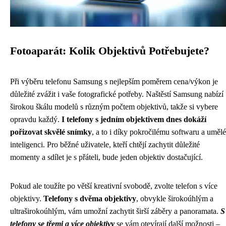
Fotoaparát: Kolik Objektivů Potřebujete?
Při výběru telefonu Samsung s nejlepším poměrem cena/výkon je
důležité zvážit i vaše fotografické potřeby. Naštěstí Samsung nabízí
širokou škálu modelů s různým počtem objektivů, takže si vybere
opravdu každý.
I telefony s jedním objektivem dnes dokáží
pořizovat skvělé snímky
, a to i díky pokročilému softwaru a umělé
inteligenci. Pro běžné uživatele, kteří chtějí zachytit důležité
momenty a sdílet je s přáteli, bude jeden objektiv dostačující.
Pokud ale toužíte po větší kreativní svobodě, zvolte telefon s více
objektivy.
Telefony s dvěma objektivy
, obvykle širokoúhlým a
ultraširokoúhlým, vám umožní zachytit širší záběry a panoramata.
S
telefony se třemi a více objektivy
se vám otevírají další možnosti –