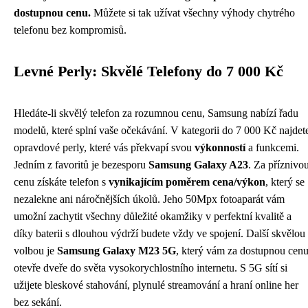
dostupnou cenu.
Můžete si tak užívat všechny výhody chytrého
telefonu bez kompromisů.
Levné Perly: Skvělé Telefony do 7 000 Kč
Hledáte-li skvělý telefon za rozumnou cenu, Samsung nabízí řadu
modelů, které splní vaše očekávání. V kategorii do 7 000 Kč najdet
opravdové perly, které vás překvapí svou
výkonností
a funkcemi.
Jedním z favoritů je bezesporu
Samsung Galaxy A23
. Za příznivo
cenu získáte telefon s
vynikajícím poměrem cena/výkon
, který se
nezalekne ani náročnějších úkolů. Jeho 50Mpx fotoaparát vám
umožní zachytit všechny důležité okamžiky v perfektní kvalitě a
díky baterii s dlouhou výdrží budete vždy ve spojení. Další skvělou
volbou je
Samsung Galaxy M23 5G
, který vám za dostupnou cen
otevře dveře do světa vysokorychlostního internetu. S 5G sítí si
užijete bleskové stahování, plynulé streamování a hraní online her
bez sekání.