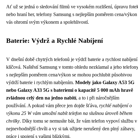
Ať už se jedná o sledování filmů ve vysokém rozlišení, úpravu fote
nebo hraní her, telefony Samsung s nejlepším poměrem cena/výkon
vás ohromí svým výkonem a spolehlivostí.
Baterie: Výdrž a Rychlé Nabíjení
V dnešní době chytrých telefonů je výdrž baterie a rychlost nabíjení
klíčová. Naštěstí Samsung v tomto ohledu nezklamal a jeho telefon
s nejlepším poměrem cena/výkon se mohou pochlubit působivou
výdrží baterie i rychlým nabíjením.
Modely jako Galaxy A53 5G
nebo Galaxy A33 5G s bateriemi o kapacitě 5 000 mAh hravě
zvládnou celý den na jedno nabití
, a to i při náročnějším
používání. A pokud vám přece jen dojde šťáva,
rychlé nabíjení o
výkonu 25 W vám umožní nabít telefon na slušnou úroveň během
chvilky
. Díky tomu se nemusíte bát, že vám telefon vypoví službu v
nejnevhodnější chvíli a vy si tak užijete nerušený den plný zábavy,
práce i spojení s vašimi blízkými.