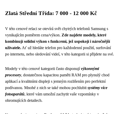
Zlatá Střední Třída: 7 000 - 12 000 Kč
V této cenové relaci se otevírá svět chytrých telefonů Samsung s
vynikajícím poměrem cena/výkon.
Zde najdete modely, které
kombinují solidní výkon s funkcemi, jež uspokojí i náročnější
uživatele.
Ať už hledáte telefon pro každodenní použití, surfování
po internetu, nebo sledování videí, v této kategorii si přijdete na své.
Modely v této cenové kategorii často disponují
výkonnými
procesory
, dostatečnou kapacitou paměti RAM pro plynulý chod
aplikací a kvalitními displeji s jemným rozlišením pro perfektní
podívanou. Mnohé z nich se také mohou pochlubit
systémy více
fotoaparátů
, které vám umožní zachytit vaše vzpomínky v
ohromujících detailech.