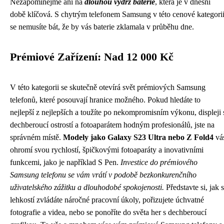
Nezapomínejme ani na
dlouhou výdrž baterie
, která je v dnešní
době klíčová. S chytrým telefonem Samsung v této cenové kategori
se nemusíte bát, že by vás baterie zklamala v průběhu dne.
Prémiové Zařízení: Nad 12 000 Kč
V této kategorii se skutečně otevírá svět prémiových Samsung
telefonů, které posouvají hranice možného. Pokud hledáte to
nejlepší z nejlepších a toužíte po nekompromisním výkonu, displeji 
dechberoucí ostrostí a fotoaparátem hodným profesionálů, jste na
správném místě.
Modely jako Galaxy S23 Ultra nebo Z Fold4
vá
ohromí svou rychlostí, špičkovými fotoaparáty a inovativními
funkcemi, jako je například S Pen.
Investice do prémiového
Samsung telefonu se vám vrátí v podobě bezkonkurenčního
uživatelského zážitku a dlouhodobé spokojenosti.
Představte si, jak s
lehkostí zvládáte náročné pracovní úkoly, pořizujete úchvatné
fotografie a videa, nebo se ponoříte do světa her s dechberoucí