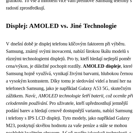
grafikou. To vše a mnohem více vám prémiové Samsung telefony s
radostí zprostředkují.
Displej: AMOLED vs. Jiné Technologie
V dnešní době je displej telefonu klíčovým faktorem při výběru.
Samsung, známý svými inovacemi, nabízí širokou škálu modelů s
různými technologiemi displejů. Pro ty, kteří hledají nejlepší poměr
cena/výkon, je důležité pochopit rozdíly.
AMOLED displeje
, které
Samsung hojně využívá, vynikají živými barvami, hlubokou černou
a vysokým kontrastem. Díky tomu je sledování videí a hraní her na
telefonech Samsung, jako je například Galaxy A53 5G, skutečným
zážitkem.
Navíc, AMOLED technologie šetří baterii, což oceníte při
celodenním používání.
Pro uživatele, kteří upřednostňují jemnější
podání barev a hledají cenově dostupnější variantu, nabízí Samsung
i telefony s IPS LCD displeji. Tyto modely, jako například Galaxy
M23, poskytují skvělou hodnotu za vaše peníze a stále se mohou
pochlubit kvalitním obrazem. Ať už zvolíte jakoukoli technologii, s