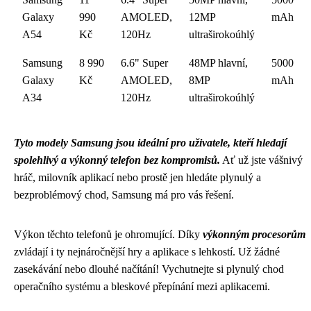
Galaxy
990
AMOLED,
12MP
mAh
A54
Kč
120Hz
ultraširokoúhlý
Samsung
8 990
6.6" Super
48MP hlavní,
5000
Galaxy
Kč
AMOLED,
8MP
mAh
A34
120Hz
ultraširokoúhlý
Tyto modely Samsung jsou ideální pro uživatele, kteří hledají
spolehlivý a výkonný telefon bez kompromisů.
Ať už jste vášnivý
hráč, milovník aplikací nebo prostě jen hledáte plynulý a
bezproblémový chod, Samsung má pro vás řešení.
Výkon těchto telefonů je ohromující. Díky
výkonným procesorům
zvládají i ty nejnáročnější hry a aplikace s lehkostí. Už žádné
zasekávání nebo dlouhé načítání! Vychutnejte si plynulý chod
operačního systému a bleskové přepínání mezi aplikacemi.