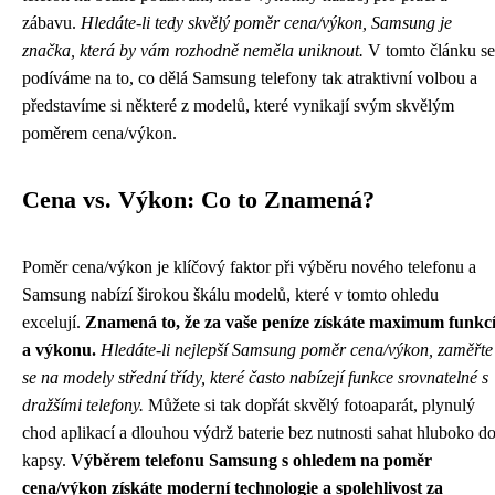
zábavu.
Hledáte-li tedy skvělý poměr cena/výkon, Samsung je
značka, která by vám rozhodně neměla uniknout.
V tomto článku se
podíváme na to, co dělá Samsung telefony tak atraktivní volbou a
představíme si některé z modelů, které vynikají svým skvělým
poměrem cena/výkon.
Cena vs. Výkon: Co to Znamená?
Poměr cena/výkon je klíčový faktor při výběru nového telefonu a
Samsung nabízí širokou škálu modelů, které v tomto ohledu
excelují.
Znamená to, že za vaše peníze získáte maximum funkc
a výkonu.
Hledáte-li nejlepší Samsung poměr cena/výkon, zaměřte
se na modely střední třídy, které často nabízejí funkce srovnatelné s
dražšími telefony.
Můžete si tak dopřát skvělý fotoaparát, plynulý
chod aplikací a dlouhou výdrž baterie bez nutnosti sahat hluboko d
kapsy.
Výběrem telefonu Samsung s ohledem na poměr
cena/výkon získáte moderní technologie a spolehlivost za