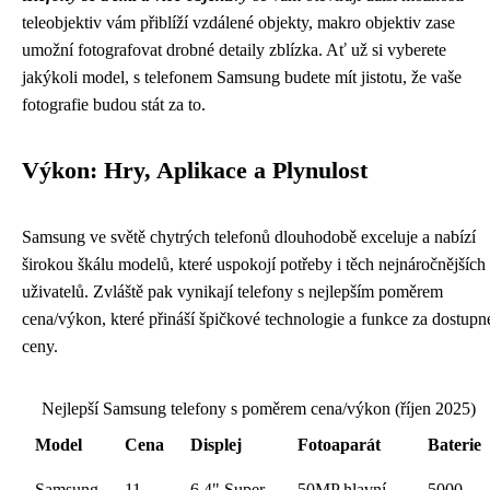
teleobjektiv vám přiblíží vzdálené objekty, makro objektiv zase
umožní fotografovat drobné detaily zblízka. Ať už si vyberete
jakýkoli model, s telefonem Samsung budete mít jistotu, že vaše
fotografie budou stát za to.
Výkon: Hry, Aplikace a Plynulost
Samsung ve světě chytrých telefonů dlouhodobě exceluje a nabízí
širokou škálu modelů, které uspokojí potřeby i těch nejnáročnějších
uživatelů. Zvláště pak vynikají telefony s nejlepším poměrem
cena/výkon, které přináší špičkové technologie a funkce za dostupn
ceny.
Nejlepší Samsung telefony s poměrem cena/výkon (říjen 2025)
Model
Cena
Displej
Fotoaparát
Baterie
Samsung
11
6.4" Super
50MP hlavní,
5000