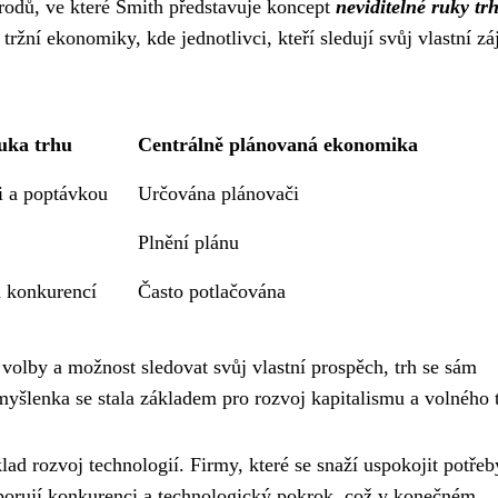
árodů, ve které Smith představuje koncept
neviditelné ruky tr
žní ekonomiky, kde jednotlivci, kteří sledují svůj vlastní zá
ruka trhu
Centrálně plánovaná ekonomika
i a poptávkou
Určována plánovači
Plnění plánu
 konkurencí
Často potlačována
volby a možnost sledovat svůj vlastní prospěch, trh se sám
 myšlenka se stala základem pro rozvoj kapitalismu a volného 
lad rozvoj technologií. Firmy, které se snaží uspokojit potřeb
dporují konkurenci a technologický pokrok, což v konečném