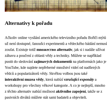
Alternativy k pořadu
Ačkoliv online vysílání amerického televizního pořadu Bořiči mýtů
už není dostupné, fanoušci experimentů a vědeckého bádání nemusí
zoufat. Existuje totiž
mnoжество alternativ
, jak si i nadále užívat
zábavu a poučení z oblasti vědy a techniky. Můžete se například
pustit do sledování
zajímavých dokumentů
na platformách jako je
YouTube, kde najdete nepřeberné množství videí od nadšených
vědců a popularizátorů vědy. Skvělou volbou jsou také
interaktivní muzea vědy
, která nabízí
vzrušující exponáty
a
workshopy pro všechny věkové kategorie. A co je nejlepší, mnoho
z těchto alternativ nabízí možnost
aktivního zapojení
, takže se z
pasivních diváků můžete stát sami badateli a objeviteli.