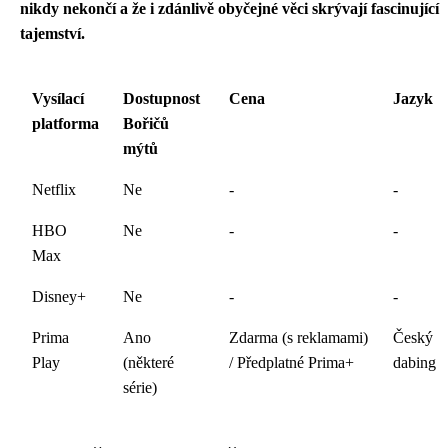
nikdy nekončí a že i zdánlivě obyčejné věci skrývají fascinující
tajemství.
Vysílací
Dostupnost
Cena
Jazyk
platforma
Bořičů
mýtů
Netflix
Ne
-
-
HBO
Ne
-
-
Max
Disney+
Ne
-
-
Prima
Ano
Zdarma (s reklamami)
Český
Play
(některé
/ Předplatné Prima+
dabing
série)