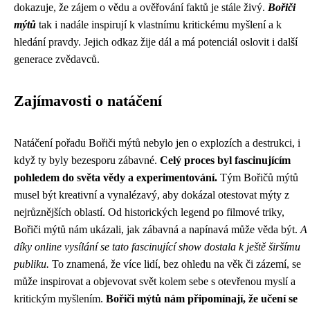
dokazuje, že zájem o vědu a ověřování faktů je stále živý.
Bořiči
mýtů
tak i nadále inspirují k vlastnímu kritickému myšlení a k
hledání pravdy. Jejich odkaz žije dál a má potenciál oslovit i další
generace zvědavců.
Zajímavosti o natáčení
Natáčení pořadu Bořiči mýtů nebylo jen o explozích a destrukci, i
když ty byly bezesporu zábavné.
Celý proces byl fascinujícím
pohledem do světa vědy a experimentování.
Tým Bořičů mýtů
musel být kreativní a vynalézavý, aby dokázal otestovat mýty z
nejrůznějších oblastí. Od historických legend po filmové triky,
Bořiči mýtů nám ukázali, jak zábavná a napínavá může věda být.
A
díky online vysílání se tato fascinující show dostala k ještě širšímu
publiku.
To znamená, že více lidí, bez ohledu na věk či zázemí, se
může inspirovat a objevovat svět kolem sebe s otevřenou myslí a
kritickým myšlením.
Bořiči mýtů nám připomínají, že učení se