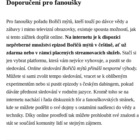
Doporučení pro fanoušky
Pro fanoušky pořadu Bořiči mýtů, kteří touží po dávce vědy a
zábavy i mimo televizní obrazovky, existuje spousta možností, jak
si tento zážitek dopřát online.
Na internetu je k dispozici
nepřeberné množství epizod Bořičů mýtů v češtině, ať už
zdarma nebo v rámci placených streamovacích služeb.
Stačí si
jen vybrat platformu, která vám nejvíce vyhovuje, a pustit se do
sledování.
Online sledování Bořičů mýtů přináší nesporné výhody.
Můžete si sami zvolit tempo sledování, vracet se k oblíbeným
experimentům nebo si pustit epizody s českým dabingem, pokud
dáváte přednost sledování v rodném jazyce. Kromě toho se na
internetu nachází i řada diskuzních fór a fanouškovských stránek,
kde se můžete podělit o své dojmy s ostatními nadšenci do vědy a
techniky. Díky online prostředí tak můžete prohloubit své znalosti a
stát se součástí komunity lidí se stejným zájmem.