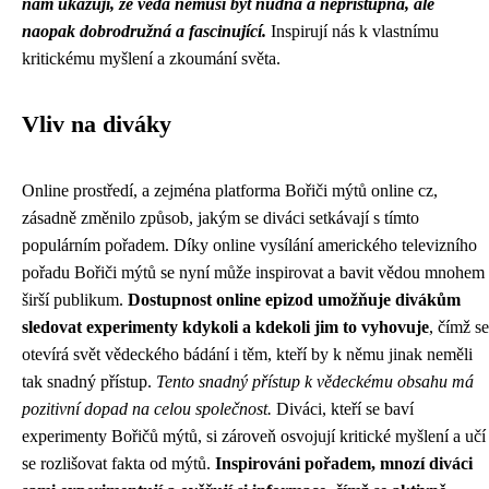
nám ukazují, že věda nemusí být nudná a nepřístupná, ale
naopak dobrodružná a fascinující.
Inspirují nás k vlastnímu
kritickému myšlení a zkoumání světa.
Vliv na diváky
Online prostředí, a zejména platforma Bořiči mýtů online cz,
zásadně změnilo způsob, jakým se diváci setkávají s tímto
populárním pořadem. Díky online vysílání amerického televizního
pořadu Bořiči mýtů se nyní může inspirovat a bavit vědou mnohem
širší publikum.
Dostupnost online epizod umožňuje divákům
sledovat experimenty kdykoli a kdekoli jim to vyhovuje
, čímž se
otevírá svět vědeckého bádání i těm, kteří by k němu jinak neměli
tak snadný přístup.
Tento snadný přístup k vědeckému obsahu má
pozitivní dopad na celou společnost.
Diváci, kteří se baví
experimenty Bořičů mýtů, si zároveň osvojují kritické myšlení a učí
se rozlišovat fakta od mýtů.
Inspirováni pořadem, mnozí diváci