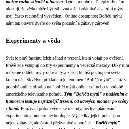
možné rozbít skleničku hlasem
. Tyto a mnohé další epizody nám
ukazují, že věda může být zábavná a že i zdánlivě absurdní mýty
mají často racionální vysvětlení. Online dostupnost Bořičů mýtů
nám tak otevírá dveře do světa poznání a zábavy zároveň.
Experimenty a věda
Svět je plný fascinujících záhad a tvrzení, která volají po ověření.
Právě zde vstupují do hry experimenty a vědecké metody. Díky nim
můžeme oddělit mýty od reality a získat hlubší pochopení světa
kolem nás. Skvělým příkladem je fenomén "Bořičů mýtů", ať už v
podobě online obsahu na "bořiči mýtů online cz" nebo v podobě
amerického televizního pořadu.
Tým "Bořičů mýtů" s nadšením a
humorem testuje nejrůznější tvrzení, od lidových mouder po scény
z filmů.
Používají přitom vědecké metody, pečlivé plánování
experimentů a moderní technologie. Výsledky jejich práce jsou
nejen zábavné, ale často i překvapivé a poučné.
"Bořiči mýtů"