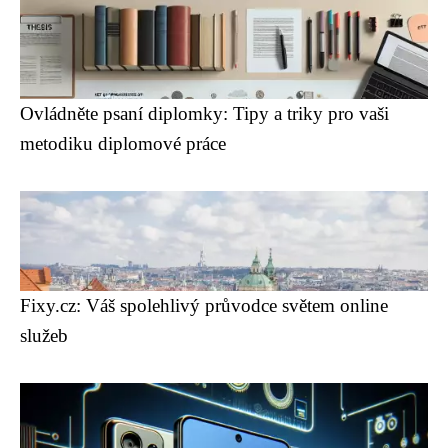
Ovládněte psaní diplomky: Tipy a triky pro vaši
metodiku diplomové práce
Fixy.cz: Váš spolehlivý průvodce světem online
služeb