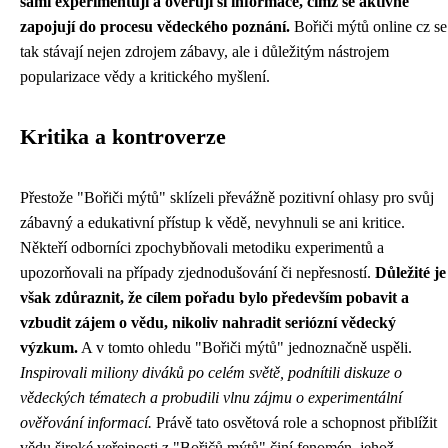
sami experimentují a ověřují si informace, čímž se aktivně
zapojují do procesu vědeckého poznání.
Bořiči mýtů online cz se
tak stávají nejen zdrojem zábavy, ale i důležitým nástrojem
popularizace vědy a kritického myšlení.
Kritika a kontroverze
Přestože "Bořiči mýtů" sklízeli převážně pozitivní ohlasy pro svůj
zábavný a edukativní přístup k vědě, nevyhnuli se ani kritice.
Někteří odborníci zpochybňovali metodiku experimentů a
upozorňovali na případy zjednodušování či nepřesností.
Důležité je
však zdůraznit, že cílem pořadu bylo především pobavit a
vzbudit zájem o vědu, nikoliv nahradit seriózní vědecký
výzkum.
A v tomto ohledu "Bořiči mýtů" jednoznačně uspěli.
Inspirovali miliony diváků po celém světě, podnítili diskuze o
vědeckých tématech a probudili vlnu zájmu o experimentální
ověřování informací.
Právě tato osvětová role a schopnost přiblížit
vědu široké veřejnosti z "Bořičů mýtů" činí fenomén, jehož