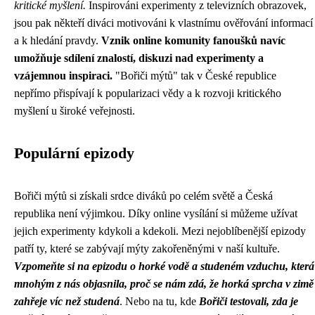
kritické myšlení.
Inspirováni experimenty z televizních obrazovek,
jsou pak někteří diváci motivováni k vlastnímu ověřování informací
a k hledání pravdy.
Vznik online komunity fanoušků navíc
umožňuje sdílení znalostí, diskuzi nad experimenty a
vzájemnou inspiraci.
"Bořiči mýtů" tak v České republice
nepřímo přispívají k popularizaci vědy a k rozvoji kritického
myšlení u široké veřejnosti.
Populární epizody
Bořiči mýtů si získali srdce diváků po celém světě a Česká
republika není výjimkou. Díky online vysílání si můžeme užívat
jejich experimenty kdykoli a kdekoli. Mezi nejoblíbenější epizody
patří ty, které se zabývají mýty zakořeněnými v naší kultuře.
Vzpomeňte si na epizodu o horké vodě a studeném vzduchu, která
mnohým z nás objasnila, proč se nám zdá, že horká sprcha v zimě
zahřeje víc než studená
. Nebo na tu, kde
Bořiči testovali, zda je