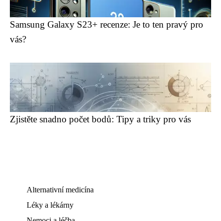
Samsung Galaxy S23+ recenze: Je to ten pravý pro
vás?
Zjistěte snadno počet bodů: Tipy a triky pro vás
Alternativní medicína
Léky a lékárny
Nemoci a léčba