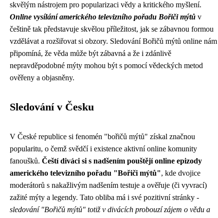
skvělým nástrojem pro popularizaci vědy a kritického myšlení.
Online vysílání amerického televizního pořadu Bořiči mýtů
v
češtině tak představuje skvělou příležitost, jak se zábavnou formou
vzdělávat a rozšiřovat si obzory. Sledování Bořičů mýtů online nám
připomíná, že věda může být zábavná a že i zdánlivě
nepravděpodobné mýty mohou být s pomocí vědeckých metod
ověřeny a objasněny.
Sledování v Česku
V České republice si fenomén "bořičů mýtů" získal značnou
popularitu, o čemž svědčí i existence aktivní online komunity
fanoušků.
Čeští diváci si s nadšením pouštějí online epizody
amerického televizního pořadu "Bořiči mýtů"
, kde dvojice
moderátorů s nakažlivým nadšením testuje a ověřuje (či vyvrací)
zažité mýty a legendy. Tato obliba má i své pozitivní stránky -
sledování "Bořičů mýtů" totiž v divácích probouzí zájem o vědu a