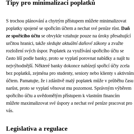
Tipy pro minimalizaci poplatků
S trochou plánování a chytrým přístupem můžete minimalizovat
poplatky spojené se spořicím účtem a nechat své peníze růst.
Daň
ze spořícího účtu
se obvykle vztahuje pouze na úroky přesahující
určitou hranici, takže
sledujte aktuální daňové zákony
a zvažte
rozložení svých úspor. Poplatek za využívání spořicího účtu se
často liší podle banky, proto se vyplatí porovnat nabídky a najít tu
nejvýhodnější. Některé banky dokonce nabízejí spořicí účty zcela
bez poplatků, zejména pro studenty, seniory nebo klienty s aktivním
účtem. Pamatujte, že i zdánlivě malý poplatek může v průběhu času
narůst, proto se vyplatí věnovat mu pozornost. Správným výběrem
spořicího účtu a uvědomělým přístupem k vlastním financím
můžete maximalizovat své úspory a nechat své peníze pracovat pro
vás.
Legislativa a regulace