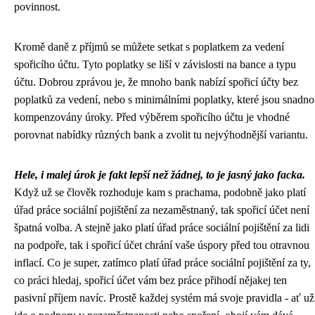
povinnost.
Kromě daně z příjmů se můžete setkat s poplatkem za vedení
spořicího účtu. Tyto poplatky se liší v závislosti na bance a typu
účtu. Dobrou zprávou je, že mnoho bank nabízí spořicí účty bez
poplatků za vedení, nebo s minimálními poplatky, které jsou snadno
kompenzovány úroky. Před výběrem spořicího účtu je vhodné
porovnat nabídky různých bank a zvolit tu nejvýhodnější variantu.
Hele, i malej úrok je fakt lepší než žádnej, to je jasný jako facka.
Když už se člověk rozhoduje kam s prachama, podobně jako
platí
úřad práce sociální pojištění
za nezaměstnaný, tak spořicí účet není
špatná volba. A stejně jako platí úřad práce sociální pojištění za lidi
na podpoře, tak i spořicí účet chrání vaše úspory před tou otravnou
inflací. Co je super, zatímco platí úřad práce sociální pojištění za ty,
co práci hledaj, spořicí účet vám bez práce přihodí nějakej ten
pasivní příjem navíc. Prostě každej systém má svoje pravidla - ať už