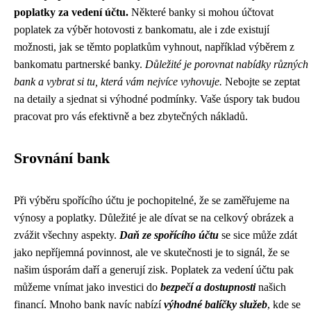
poplatky za vedení účtu.
Některé banky si mohou účtovat
poplatek za výběr hotovosti z bankomatu, ale i zde existují
možnosti, jak se těmto poplatkům vyhnout, například výběrem z
bankomatu partnerské banky.
Důležité je porovnat nabídky různých
bank a vybrat si tu, která vám nejvíce vyhovuje.
Nebojte se zeptat
na detaily a sjednat si výhodné podmínky. Vaše úspory tak budou
pracovat pro vás efektivně a bez zbytečných nákladů.
Srovnání bank
Při výběru spořícího účtu je pochopitelné, že se zaměřujeme na
výnosy a poplatky. Důležité je ale dívat se na celkový obrázek a
zvážit všechny aspekty.
Daň ze spořícího účtu
se sice může zdát
jako nepříjemná povinnost, ale ve skutečnosti je to signál, že se
našim úsporám daří a generují zisk. Poplatek za vedení účtu pak
můžeme vnímat jako investici do
bezpečí a dostupnosti
našich
financí. Mnoho bank navíc nabízí
výhodné balíčky služeb
, kde se