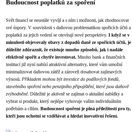
Budoucnost poplatků za spoření
Svět financí se neustále vyvíjí a s ním i možnosti, jak zhodnocovat
své úspory. V souvislosti s daňovou problematikou spořicích účtů a
poplatků za jejich vedení se otevírají nové perspektivy.
I když se v
minulosti objevovaly obavy z dopadů daně ze spořicích účtů, je
důležité zdůraznit, že existuje mnoho způsobů, jak i nadále
efektivně spořit a chytře investovat.
Mnoho bank a finančních
institucí již nyní nabízí atraktivní alternativy, které vám umožní
minimalizovat daňovou zátěž a zároveň dosahovat zajímavých
výnosů.
Příkladem mohou být investice do podílových fondů,
stavebního spoření nebo penzijního připojištění, které jsou daňově
zvýhodněné.
Důležité je aktivně se zajímat o aktuální nabídky a
vybrat si produkt, který nejlépe vyhovuje vašim individuálním
potřebám a cílům.
Budoucnost spoření je plná příležitostí pro ty,
kteří jsou ochotni se vzdělávat a hledat inovativní řešení.