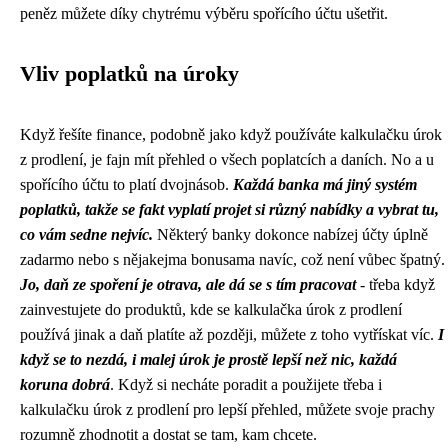
peněz můžete díky chytrému výběru spořícího účtu ušetřit.
Vliv poplatků na úroky
Když řešíte finance, podobně jako když používáte
kalkulačku úrok
z prodlení
, je fajn mít přehled o všech poplatcích a daních. No a u
spořícího účtu to platí dvojnásob.
Každá banka má jiný systém
poplatků, takže se fakt vyplatí projet si různý nabídky a vybrat tu,
co vám sedne nejvíc.
Některý banky dokonce nabízej účty úplně
zadarmo nebo s nějakejma bonusama navíc, což není vůbec špatný.
Jo, daň ze spoření je otrava, ale dá se s tím pracovat
- třeba když
zainvestujete do produktů, kde se kalkulačka úrok z prodlení
používá jinak a daň platíte až později, můžete z toho vytřískat víc.
I
když se to nezdá, i malej úrok je prostě lepší než nic, každá
koruna dobrá
. Když si necháte poradit a použijete třeba i
kalkulačku úrok z prodlení pro lepší přehled, můžete svoje prachy
rozumně zhodnotit a dostat se tam, kam chcete.