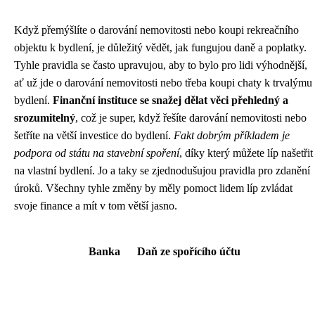
Když přemýšlíte o
darování nemovitosti
nebo koupi rekreačního
objektu k bydlení, je důležitý vědět, jak fungujou daně a poplatky.
Tyhle pravidla se často upravujou, aby to bylo pro lidi výhodnější,
ať už jde o darování nemovitosti nebo třeba koupi chaty k trvalýmu
bydlení.
Finanční instituce se snažej dělat věci přehledný a
srozumitelný
, což je super, když řešíte darování nemovitosti nebo
šetříte na větší investice do bydlení.
Fakt dobrým příkladem je
podpora od státu na stavební spoření
, díky který můžete líp našetřit
na vlastní bydlení. Jo a taky se zjednodušujou pravidla pro zdanění
úroků. Všechny tyhle změny by měly pomoct lidem líp zvládat
svoje finance a mít v tom větší jasno.
Banka
Daň ze spořícího účtu