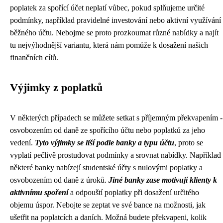
poplatek za spořící účet neplatí vůbec, pokud splňujeme určité
podmínky, například pravidelné investování nebo aktivní využívání
běžného účtu. Nebojme se proto prozkoumat různé nabídky a najít
tu nejvýhodnější variantu, která nám pomůže k dosažení našich
finančních cílů.
Výjimky z poplatků
V některých případech se můžete setkat s příjemným překvapením -
osvobozením od daně ze spořícího účtu nebo poplatků za jeho
vedení.
Tyto výjimky se liší podle banky a typu účtu
, proto se
vyplatí pečlivě prostudovat podmínky a srovnat nabídky. Například
některé banky nabízejí studentské účty s nulovými poplatky a
osvobozením od daně z úroků.
Jiné banky zase motivují klienty k
aktivnímu spoření
a odpouští poplatky při dosažení určitého
objemu úspor. Nebojte se zeptat ve své bance na možnosti, jak
ušetřit na poplatcích a daních. Možná budete překvapeni, kolik