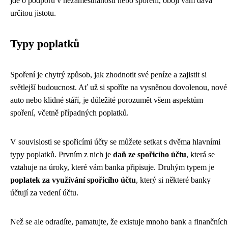
jde o podporu v nezaměstnanosti nebo spoření, obojí vám dává
určitou jistotu.
Typy poplatků
Spoření je chytrý způsob, jak zhodnotit své peníze a zajistit si
světlejší budoucnost. Ať už si spoříte na vysněnou dovolenou, nové
auto nebo klidné stáří, je důležité porozumět všem aspektům
spoření, včetně případných poplatků.
V souvislosti se spořicími účty se můžete setkat s dvěma hlavními
typy poplatků. Prvním z nich je
daň ze spořicího účtu
, která se
vztahuje na úroky, které vám banka připisuje. Druhým typem je
poplatek za využívání spořicího účtu
, který si některé banky
účtují za vedení účtu.
Než se ale odradíte, pamatujte, že existuje mnoho bank a finančních