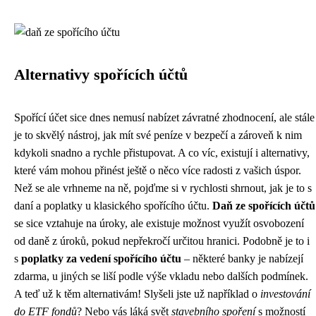
Alternativy spořících účtů
Spořící účet sice dnes nemusí nabízet závratné zhodnocení, ale stále
je to skvělý nástroj, jak mít své peníze v bezpečí a zároveň k nim
kdykoli snadno a rychle přistupovat. A co víc, existují i alternativy,
které vám mohou přinést ještě o něco více radosti z vašich úspor.
Než se ale vrhneme na ně, pojďme si v rychlosti shrnout, jak je to s
daní a poplatky u klasického spořícího účtu.
Daň ze spořících účtů
se sice vztahuje na úroky, ale existuje možnost využít osvobození
od daně z úroků, pokud nepřekročí určitou hranici. Podobně je to i
s
poplatky za vedení spořícího účtu
– některé banky je nabízejí
zdarma, u jiných se liší podle výše vkladu nebo dalších podmínek.
A teď už k těm alternativám! Slyšeli jste už například o
investování
do ETF fondů
? Nebo vás láká svět
stavebního spoření
s možností