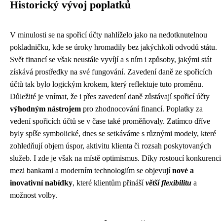
Historický vývoj poplatků
V minulosti se na spořicí účty nahlíželo jako na nedotknutelnou
pokladničku, kde se úroky hromadily bez jakýchkoli odvodů státu.
Svět financí se však neustále vyvíjí a s ním i způsoby, jakými stát
získává prostředky na své fungování. Zavedení daně ze spořicích
účtů tak bylo logickým krokem, který reflektuje tuto proměnu.
Důležité je vnímat, že i přes zavedení daně zůstávají spořicí účty
výhodným nástrojem
pro zhodnocování financí. Poplatky za
vedení spořicích účtů se v čase také proměňovaly. Zatímco dříve
byly spíše symbolické, dnes se setkáváme s různými modely, které
zohledňují objem úspor, aktivitu klienta či rozsah poskytovaných
služeb. I zde je však na místě optimismus. Díky rostoucí konkurenci
mezi bankami a moderním technologiím se objevují
nové a
inovativní nabídky
, které klientům přináší
větší flexibilitu
a
možnost volby.