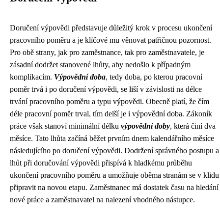
Doručení výpovědi představuje důležitý krok v procesu ukončení
pracovního poměru a je klíčové mu věnovat patřičnou pozornost.
Pro obě strany, jak pro zaměstnance, tak pro zaměstnavatele, je
zásadní dodržet stanovené lhůty, aby nedošlo k případným
komplikacím.
Výpovědní doba
, tedy doba, po kterou pracovní
poměr trvá i po doručení výpovědi, se liší v závislosti na délce
trvání pracovního poměru a typu výpovědi. Obecně platí, že čím
déle pracovní poměr trval, tím delší je i výpovědní doba. Zákoník
práce však stanoví minimální délku
výpovědní doby
, která činí dva
měsíce. Tato lhůta začíná běžet prvním dnem kalendářního měsíce
následujícího po doručení výpovědi. Dodržení správného postupu a
lhůt při doručování výpovědi přispívá k hladkému průběhu
ukončení pracovního poměru a umožňuje oběma stranám se v klidu
připravit na novou etapu. Zaměstnanec má dostatek času na hledání
nové práce a zaměstnavatel na nalezení vhodného nástupce.