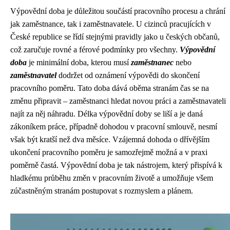
Výpovědní doba je důležitou součástí pracovního procesu a chrání
jak zaměstnance, tak i zaměstnavatele. U cizinců pracujících v
České republice se řídí stejnými pravidly jako u českých občanů,
což zaručuje rovné a férové podmínky pro všechny.
Výpovědní
doba
je minimální doba, kterou musí
zaměstnanec
nebo
zaměstnavatel
dodržet od oznámení výpovědi do skončení
pracovního poměru. Tato doba dává oběma stranám čas se na
změnu připravit – zaměstnanci hledat novou práci a zaměstnavateli
najít za něj náhradu. Délka výpovědní doby se liší a je daná
zákoníkem práce, případně dohodou v pracovní smlouvě, nesmí
však být kratší než dva měsíce. Vzájemná dohoda o dřívějším
ukončení pracovního poměru je samozřejmě možná a v praxi
poměrně častá. Výpovědní doba je tak nástrojem, který přispívá k
hladkému průběhu změn v pracovním životě a umožňuje všem
zúčastněným stranám postupovat s rozmyslem a plánem.