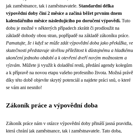
jak zaměstnance, tak i zaměstnavatele.
Standardní délka
výpovědní doby činí 2 měsíce a začíná běžet prvním dnem
kalendářního měsíce následujícího po doručení výpovědi.
Tuto
dobu je možné v některých případech zkrátit či prodloužit na
základě dohody obou stran, popřípadě na základě zákoníku práce.
Pamatujte, že i když se může zdát výpovědní doba jako překážka, ve
skutečnosti představuje skvělou příležitost k důstojnému a hladkému
ukončení jednoho období a k otevření dveří novým možnostem a
výzvám.
Můžete ji využít k doladění restů, předání agendy kolegům
a k přípravě na novou etapu vašeho profesního života. Možná právě
díky této době objevíte skrytý potenciál a najdete práci snů, o které
se vám ani nesnilo!
Zákoník práce a výpovědní doba
Zákoník práce nám v otázce výpovědní doby přináší jasná pravidla,
která chrání jak zaměstnance, tak i zaměstnavatele. Tato doba,