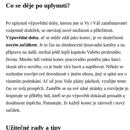
Co se děje po uplynutí?
Po uplynutí výpovědní doby, kterou jste si Vy i Váš zaměstnavatel
vzájemně dodrželi, se otevírají nové možnosti a příležitosti.
Výpovědní doba
, ač se může zdát jako konec, je ve skutečnosti
novým začátkem
. Je to čas na zhodnocení dosavadní kariéry a na
přípravu na další, možná ještě lepší kapitolu Vašeho profesního
života. Mnoho lidí vnímá konec pracovního poměru jako šanci
zkusit něco nového, co je bude více bavit a naplňovat. Někdo se
rozhodne rozvíjet své dovednosti v jiném oboru, jiný si splní sen o
vlastním podnikání. Ať už jsou Vaše plány jakékoli, využijte tento
čas ve svůj prospěch. Zaměřte se na své silné stránky a rozvíjejte je.
Inspirujte se příběhy lidí, kteří se po výpovědi dokázali prosadit a
dosáhnout úspěchu. Pamatujte, že každý konec je zároveň i nový
začátek.
Užitečné rady a tipy