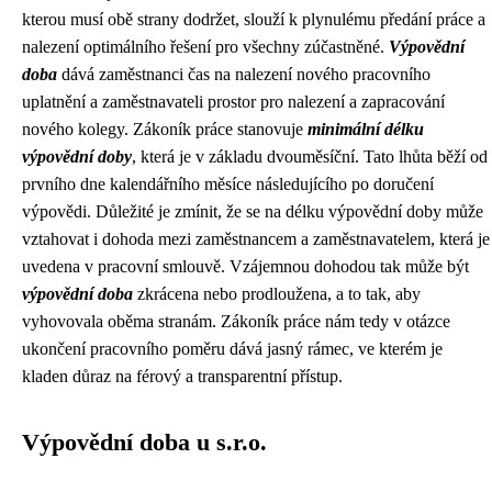
kterou musí obě strany dodržet, slouží k plynulému předání práce a
nalezení optimálního řešení pro všechny zúčastněné.
Výpovědní
doba
dává zaměstnanci čas na nalezení nového pracovního
uplatnění a zaměstnavateli prostor pro nalezení a zapracování
nového kolegy. Zákoník práce stanovuje
minimální délku
výpovědní doby
, která je v základu dvouměsíční. Tato lhůta běží od
prvního dne kalendářního měsíce následujícího po doručení
výpovědi. Důležité je zmínit, že se na délku výpovědní doby může
vztahovat i dohoda mezi zaměstnancem a zaměstnavatelem, která je
uvedena v pracovní smlouvě. Vzájemnou dohodou tak může být
výpovědní doba
zkrácena nebo prodloužena, a to tak, aby
vyhovovala oběma stranám. Zákoník práce nám tedy v otázce
ukončení pracovního poměru dává jasný rámec, ve kterém je
kladen důraz na férový a transparentní přístup.
Výpovědní doba u s.r.o.