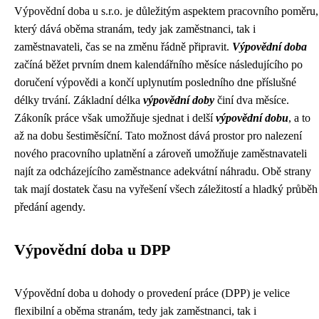
Výpovědní doba u s.r.o. je důležitým aspektem pracovního poměru,
který dává oběma stranám, tedy jak zaměstnanci, tak i
zaměstnavateli, čas se na změnu řádně připravit.
Výpovědní doba
začíná běžet prvním dnem kalendářního měsíce následujícího po
doručení výpovědi a končí uplynutím posledního dne příslušné
délky trvání. Základní délka
výpovědní doby
činí dva měsíce.
Zákoník práce však umožňuje sjednat i delší
výpovědní dobu
, a to
až na dobu šestiměsíční. Tato možnost dává prostor pro nalezení
nového pracovního uplatnění a zároveň umožňuje zaměstnavateli
najít za odcházejícího zaměstnance adekvátní náhradu. Obě strany
tak mají dostatek času na vyřešení všech záležitostí a hladký průběh
předání agendy.
Výpovědní doba u DPP
Výpovědní doba u dohody o provedení práce (DPP) je velice
flexibilní a oběma stranám, tedy jak zaměstnanci, tak i