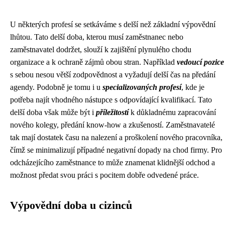
U některých profesí se setkáváme s delší než základní výpovědní
lhůtou. Tato delší doba, kterou musí zaměstnanec nebo
zaměstnavatel dodržet, slouží k zajištění plynulého chodu
organizace a k ochraně zájmů obou stran. Například
vedoucí pozice
s sebou nesou větší zodpovědnost a vyžadují delší čas na předání
agendy. Podobně je tomu i u
specializovaných profesí
, kde je
potřeba najít vhodného nástupce s odpovídající kvalifikací. Tato
delší doba však může být i
příležitostí
k důkladnému zapracování
nového kolegy, předání know-how a zkušeností. Zaměstnavatelé
tak mají dostatek času na nalezení a proškolení nového pracovníka,
čímž se minimalizují případné negativní dopady na chod firmy. Pro
odcházejícího zaměstnance to může znamenat klidnější odchod a
možnost předat svou práci s pocitem dobře odvedené práce.
Výpovědní doba u cizinců