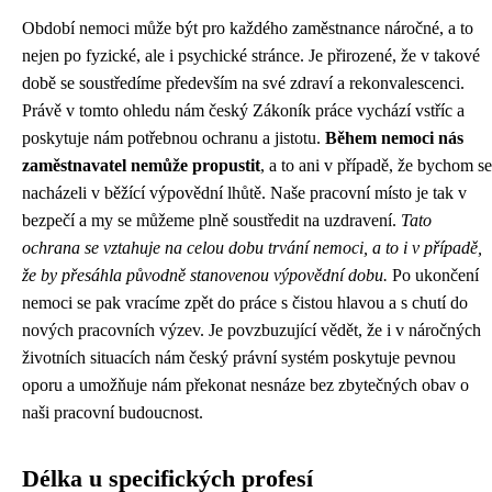
Období nemoci může být pro každého zaměstnance náročné, a to
nejen po fyzické, ale i psychické stránce. Je přirozené, že v takové
době se soustředíme především na své zdraví a rekonvalescenci.
Právě v tomto ohledu nám český Zákoník práce vychází vstříc a
poskytuje nám potřebnou ochranu a jistotu.
Během nemoci nás
zaměstnavatel nemůže propustit
, a to ani v případě, že bychom se
nacházeli v běžící výpovědní lhůtě. Naše pracovní místo je tak v
bezpečí a my se můžeme plně soustředit na uzdravení.
Tato
ochrana se vztahuje na celou dobu trvání nemoci, a to i v případě,
že by přesáhla původně stanovenou výpovědní dobu.
Po ukončení
nemoci se pak vracíme zpět do práce s čistou hlavou a s chutí do
nových pracovních výzev. Je povzbuzující vědět, že i v náročných
životních situacích nám český právní systém poskytuje pevnou
oporu a umožňuje nám překonat nesnáze bez zbytečných obav o
naši pracovní budoucnost.
Délka u specifických profesí