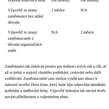
Dohoda smluvních stran
Dle dohody
Dle dohody
Výpověď ze strany
2 měsíce
N/A
zaměstnance bez udání
důvodu
Výpověď ze strany
N/A
2 měsíce
zaměstnavatele z
důvodu organizačních
změn
Zaměstnanci tak získávají prostor pro realizaci svých snů a cílů, ať
už se jedná o rozjezd vlastního podnikání, cestování nebo další
vzdělávání. Zaměstnavatelé zase mohou využít tuto situaci k
nalezení nového člena týmu, který bude lépe odpovídat aktuálním
potřebám a směřování firmy. Výpověď dohodou tak otevírá dveře
novým příležitostem a vzájemnému růstu.