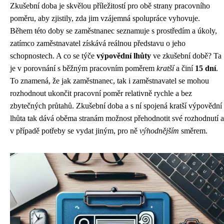
Zkušební doba je skvělou příležitostí pro obě strany pracovního
poměru, aby zjistily, zda jim vzájemná spolupráce vyhovuje.
Během této doby se zaměstnanec seznamuje s prostředím a úkoly,
zatímco zaměstnavatel získává reálnou představu o jeho
schopnostech. A co se týče
výpovědní lhůty
ve zkušební době? Ta
je v porovnání s běžným pracovním poměrem
kratší
a činí
15 dní
.
To znamená, že jak zaměstnanec, tak i zaměstnavatel se mohou
rozhodnout ukončit pracovní poměr relativně rychle a bez
zbytečných průtahů. Zkušební doba a s ní spojená kratší výpovědní
lhůta tak dává oběma stranám možnost přehodnotit své rozhodnutí a
v případě potřeby se vydat jiným, pro ně
výhodnějším
směrem.