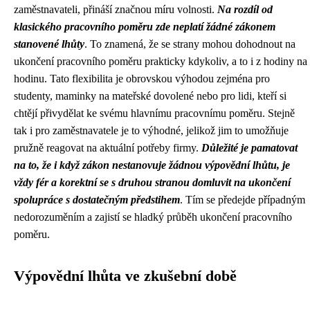
zaměstnavateli, přináší značnou míru volnosti.
Na rozdíl od
klasického pracovního poměru zde neplatí žádné zákonem
stanovené lhůty
. To znamená, že se strany mohou dohodnout na
ukončení pracovního poměru prakticky kdykoliv, a to i z hodiny na
hodinu. Tato flexibilita je obrovskou výhodou zejména pro
studenty, maminky na mateřské dovolené nebo pro lidi, kteří si
chtějí přivydělat ke svému hlavnímu pracovnímu poměru. Stejně
tak i pro zaměstnavatele je to výhodné, jelikož jim to umožňuje
pružně reagovat na aktuální potřeby firmy.
Důležité je pamatovat
na to, že i když zákon nestanovuje žádnou výpovědní lhůtu, je
vždy fér a korektní se s druhou stranou domluvit na ukončení
spolupráce s dostatečným předstihem
. Tím se předejde případným
nedorozuměním a zajistí se hladký průběh ukončení pracovního
poměru.
Výpovědní lhůta ve zkušební době