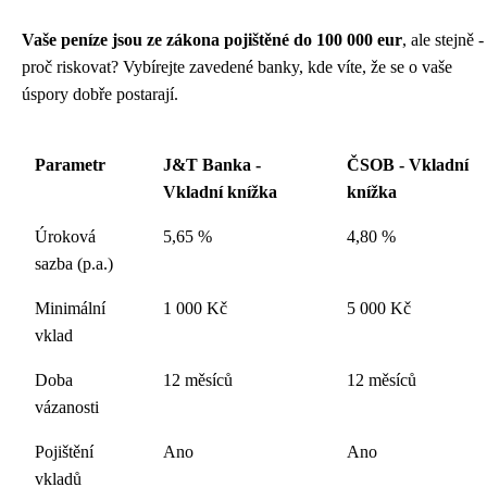
Vaše peníze jsou ze zákona pojištěné do 100 000 eur
, ale stejně -
proč riskovat? Vybírejte zavedené banky, kde víte, že se o vaše
úspory dobře postarají.
Parametr
J&T Banka -
ČSOB - Vkladní
Vkladní knížka
knížka
Úroková
5,65 %
4,80 %
sazba (p.a.)
Minimální
1 000 Kč
5 000 Kč
vklad
Doba
12 měsíců
12 měsíců
vázanosti
Pojištění
Ano
Ano
vkladů