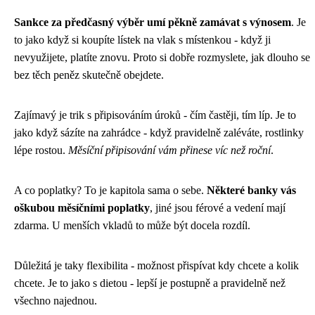
Sankce za předčasný výběr umí pěkně zamávat s výnosem
. Je
to jako když si koupíte lístek na vlak s místenkou - když ji
nevyužijete, platíte znovu. Proto si dobře rozmyslete, jak dlouho se
bez těch peněz skutečně obejdete.
Zajímavý je trik s připisováním úroků - čím častěji, tím líp. Je to
jako když sázíte na zahrádce - když pravidelně zaléváte, rostlinky
lépe rostou.
Měsíční připisování vám přinese víc než roční
.
A co poplatky? To je kapitola sama o sebe.
Některé banky vás
oškubou měsíčními poplatky
, jiné jsou férové a vedení mají
zdarma. U menších vkladů to může být docela rozdíl.
Důležitá je taky flexibilita - možnost přispívat kdy chcete a kolik
chcete. Je to jako s dietou - lepší je postupně a pravidelně než
všechno najednou.