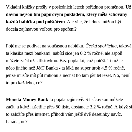
Vkladní knížky prošly v posledních letech pořádnou proměnou.
Už
dávno nejsou tím papírovým pokladem, který měla schovaný
každá babička pod polštářem
. Ale víte, že i dnes můžou být
docela zajímavou volbou pro spoření?
Pojďme se podívat na současnou nabídku.
Česká spořitelna
, taková
ta klasika mezi bankami, nabízí sice jen 0,2 % ročně, ale aspoň
můžete začít už s třístovkou. Bez poplatků, což potěší. To už je
něco jiného než J&T Banka - ta láká na super úrok 4,5 % ročně,
jenže musíte mít půl milionu a nechat ho tam pět let ležet. No, není
to pro každého, co?
Moneta Money Bank
to pojala zajímavě. S tisícovkou můžete
začít, a když našetříte přes 50 tisíc, dostanete 3,2 % ročně. A když si
to založíte přes internet, přihodí vám ještě dvě desetinky navíc.
Paráda, ne?