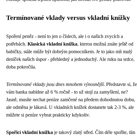
Termínované vklady versus vkladní knížky
Spoření peněz - není to jen o číslech, ale i o našich zvycích a
potřebách.
Klasická vkladní knížka
, kterou možná znáte ještě od
babičky, stále může být dobrým pomocníkem. Je to jako mít malý
deníček našich úspor - přehledný a jednoduchý. Ale ruku na srdce,
doba pokročila.
Termínované vklady jsou dnes mnohem výnosnější
. Představte si, že
vám banka nabídne až 6 % ročně - to už stojí za zamyšlení, ne?
Jasně, musíte nechat peníze zamčené na předem dohodnutou dobu,
ale odměna je lákavá. U vkladních knížek dostanete tak 2-3 %, ale
můžete si peníze vybrat prakticky kdykoliv.
Spořicí vkladní knížka
je takový zlatý střed. Čím déle spoříte, tím