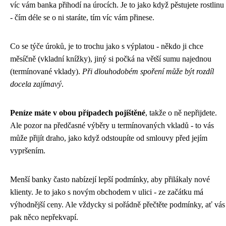
víc vám banka přihodí na úrocích. Je to jako když pěstujete rostlinu
- čím déle se o ni staráte, tím víc vám přinese.
Co se týče úroků, je to trochu jako s výplatou - někdo ji chce
měsíčně (vkladní knížky), jiný si počká na větší sumu najednou
(termínované vklady).
Při dlouhodobém spoření může být rozdíl
docela zajímavý
.
Peníze máte v obou případech pojištěné
, takže o ně nepřijdete.
Ale pozor na předčasné výběry u termínovaných vkladů - to vás
může přijít draho, jako když odstoupíte od smlouvy před jejím
vypršením.
Menší banky často nabízejí lepší podmínky, aby přilákaly nové
klienty. Je to jako s novým obchodem v ulici - ze začátku má
výhodnější ceny. Ale vždycky si pořádně přečtěte podmínky, ať vás
pak něco nepřekvapí.