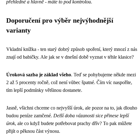
přehledné a hlavně - máte to pod kontrolou
.
Doporučení pro výběr nejvýhodnější
varianty
Vkladní knížka - ten starý dobrý způsob spoření, který mnozí z nás
znají od babičky. Ale jak se v dnešní době vyznat v téhle klasice?
Úroková sazba je základ všeho
. Teď se pohybujeme někde mezi
2 až 5 procenty ročně, což není vůbec špatné. Čím víc naspoříte,
tím lepší podmínky většinou dostanete.
Jasně, všichni chceme co nejvyšší úrok, ale pozor na to, jak dlouho
budou peníze zamčené.
Delší doba vázanosti sice přinese lepší
úrok
, ale co když budete potřebovat prachy dřív? To pak můžete
přijít o pěknou část výnosu.