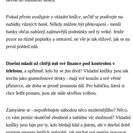
Pokud přesto uvažujete o vkladní knížce, určitě se podívejte na
nabídky různých bank
. Někdy můžete být překvapeni - menší
banky občas nabízejí zajímavější podmínky než ty velké. Jenže
pozor na různé poplatky a omezení, ne vše je tak růžové, jak se na
první pohled zdá.
Dnešní mladí už chtějí mít své finance pod kontrolou v
telefonu
, a upřímně, kdo by se jim divil? Vkladní knížky jsou tak
trochu jako gramofonové desky - mají své kouzlo a své věrné
příznivce, ale doba se prostě posunula dál. Pro babičku, která si
chce šetřit postaru, jsou ale stále skvělou volbou.
Zamyslete se - nepotřebujete náhodou něco modernějšího? Něco,
co vám peníze skutečně zhodnotí a nabídne víc možností? Vkladní
knížky jsou fajn pro ty, kdo hledají klid a jistotu, ale v dnešní době
existuje spousta lepších způsobů, jak nechat své peníze pracovat.