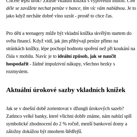
Chcete lepší úrok? Zkuste vkladní knížku s výpovědní lhůtou.
Čím
déle se zavážete nechat peníze v bance, tím víc vám nabídnou
. Je to
jako když necháte dobré víno uzrát - prostě to chce čas.
Pro děti a teenagery může být vkladní knížka skvělým startem do
světa financí. Když vidí, jak jim přibývají peníze přímo na
stránkách knížky, lépe pochopí hodnotu spoření než při koukání na
čísla v mobilu. Navíc je to
ideální způsob, jak se naučit
hospodařit
- žádné impulzivní nákupy, všechno hezky s
rozmyslem.
Aktuální úrokové sazby vkladních knížek
Jak se v dnešní době zorientovat v džungli úrokových sazeb?
Zatímco velké banky, které všichni dobře známe, nám nabízí spíš
symbolické zhodnocení do 2 % ročně, menší bankovní domy a
záložny dokážou být mnohem štědřejší.