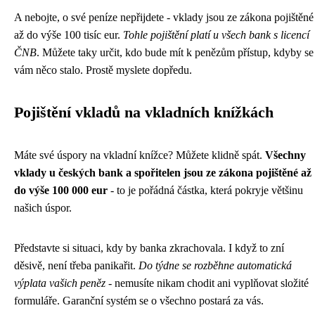
A nebojte, o své peníze nepřijdete - vklady jsou ze zákona pojištěné
až do výše 100 tisíc eur.
Tohle pojištění platí u všech bank s licencí
ČNB
. Můžete taky určit, kdo bude mít k penězům přístup, kdyby se
vám něco stalo. Prostě myslete dopředu.
Pojištění vkladů na vkladních knížkách
Máte své úspory na vkladní knížce? Můžete klidně spát.
Všechny
vklady u českých bank a spořitelen jsou ze zákona pojištěné až
do výše 100 000 eur
- to je pořádná částka, která pokryje většinu
našich úspor.
Představte si situaci, kdy by banka zkrachovala. I když to zní
děsivě, není třeba panikařit.
Do týdne se rozběhne automatická
výplata vašich peněz
- nemusíte nikam chodit ani vyplňovat složité
formuláře. Garanční systém se o všechno postará za vás.