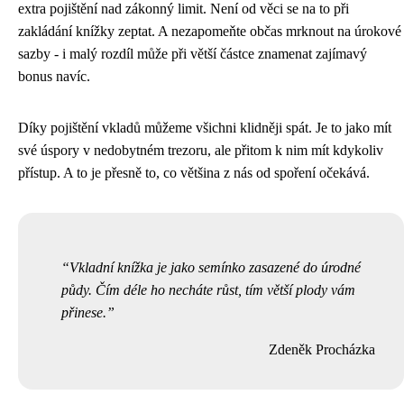
extra pojištění nad zákonný limit. Není od věci se na to při
zakládání knížky zeptat. A nezapomeňte občas mrknout na úrokové
sazby - i malý rozdíl může při větší částce znamenat zajímavý
bonus navíc.
Díky pojištění vkladů můžeme všichni klidněji spát. Je to jako mít
své úspory v nedobytném trezoru, ale přitom k nim mít kdykoliv
přístup. A to je přesně to, co většina z nás od spoření očekává.
Vkladní knížka je jako semínko zasazené do úrodné
půdy. Čím déle ho necháte růst, tím větší plody vám
přinese.
Zdeněk Procházka