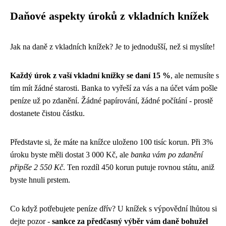
Daňové aspekty úroků z vkladních knížek
Jak na daně z vkladních knížek? Je to jednodušší, než si myslíte!
Každý úrok z vaší vkladní knížky se daní 15 %
, ale nemusíte s
tím mít žádné starosti. Banka to vyřeší za vás a na účet vám pošle
peníze už po zdanění. Žádné papírování, žádné počítání - prostě
dostanete čistou částku.
Představte si, že máte na knížce uloženo 100 tisíc korun. Při 3%
úroku byste měli dostat 3 000 Kč, ale
banka vám po zdanění
připíše 2 550 Kč
. Ten rozdíl 450 korun putuje rovnou státu, aniž
byste hnuli prstem.
Co když potřebujete peníze dřív? U knížek s výpovědní lhůtou si
dejte pozor -
sankce za předčasný výběr vám daně bohužel