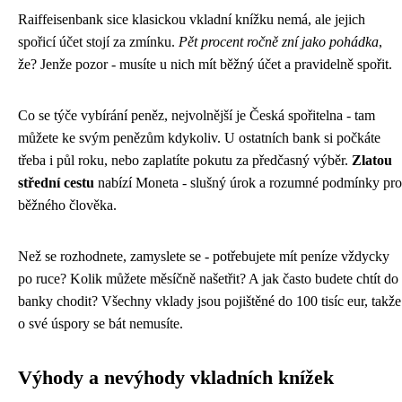
Raiffeisenbank sice klasickou vkladní knížku nemá, ale jejich
spořicí účet stojí za zmínku.
Pět procent ročně zní jako pohádka
,
že? Jenže pozor - musíte u nich mít běžný účet a pravidelně spořit.
Co se týče vybírání peněz, nejvolnější je Česká spořitelna - tam
můžete ke svým penězům kdykoliv. U ostatních bank si počkáte
třeba i půl roku, nebo zaplatíte pokutu za předčasný výběr.
Zlatou
střední cestu
nabízí Moneta - slušný úrok a rozumné podmínky pro
běžného člověka.
Než se rozhodnete, zamyslete se - potřebujete mít peníze vždycky
po ruce? Kolik můžete měsíčně našetřit? A jak často budete chtít do
banky chodit? Všechny vklady jsou pojištěné do 100 tisíc eur, takže
o své úspory se bát nemusíte.
Výhody a nevýhody vkladních knížek