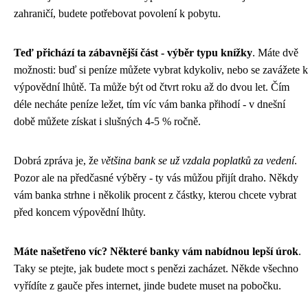
zahraničí, budete potřebovat povolení k pobytu.
Teď přichází ta zábavnější část - výběr typu knížky
. Máte dvě
možnosti: buď si peníze můžete vybrat kdykoliv, nebo se zavážete k
výpovědní lhůtě. Ta může být od čtvrt roku až do dvou let. Čím
déle necháte peníze ležet, tím víc vám banka přihodí - v dnešní
době můžete získat i slušných 4-5 % ročně.
Dobrá zpráva je, že
většina bank se už vzdala poplatků za vedení
.
Pozor ale na předčasné výběry - ty vás můžou přijít draho. Někdy
vám banka strhne i několik procent z částky, kterou chcete vybrat
před koncem výpovědní lhůty.
Máte našetřeno víc? Některé banky vám nabídnou lepší úrok
.
Taky se ptejte, jak budete moct s penězi zacházet. Někde všechno
vyřídíte z gauče přes internet, jinde budete muset na pobočku.