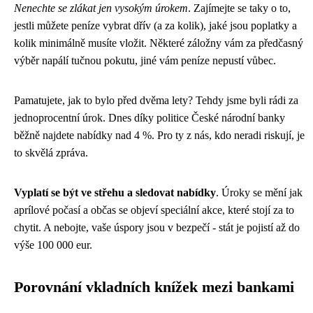
Nenechte se zlákat jen vysokým úrokem
. Zajímejte se taky o to,
jestli můžete peníze vybrat dřív (a za kolik), jaké jsou poplatky a
kolik minimálně musíte vložit. Některé záložny vám za předčasný
výběr napálí tučnou pokutu, jiné vám peníze nepustí vůbec.
Pamatujete, jak to bylo před dvěma lety? Tehdy jsme byli rádi za
jednoprocentní úrok. Dnes díky politice České národní banky
běžně najdete nabídky nad 4 %. Pro ty z nás, kdo neradi riskují, je
to skvělá zpráva.
Vyplatí se být ve střehu a sledovat nabídky
. Úroky se mění jak
aprílové počasí a občas se objeví speciální akce, které stojí za to
chytit. A nebojte, vaše úspory jsou v bezpečí - stát je pojistí až do
výše 100 000 eur.
Porovnání vkladních knížek mezi bankami