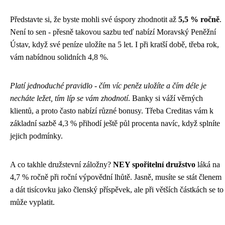
Představte si, že byste mohli své úspory zhodnotit až
5,5 % ročně
.
Není to sen - přesně takovou sazbu teď nabízí Moravský Peněžní
Ústav, když své peníze uložíte na 5 let. I při kratší době, třeba rok,
vám nabídnou solidních 4,8 %.
Platí jednoduché pravidlo - čím víc peněz uložíte a čím déle je
necháte ležet, tím líp se vám zhodnotí
. Banky si váží věrných
klientů, a proto často nabízí různé bonusy. Třeba Creditas vám k
základní sazbě 4,3 % přihodí ještě půl procenta navíc, když splníte
jejich podmínky.
A co takhle družstevní záložny?
NEY spořitelní družstvo
láká na
4,7 % ročně při roční výpovědní lhůtě. Jasně, musíte se stát členem
a dát tisícovku jako členský příspěvek, ale při větších částkách se to
může vyplatit.