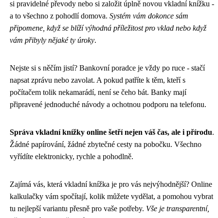
si pravidelné převody nebo si založit úplně novou vkladní knížku -
a to všechno z pohodlí domova.
Systém vám dokonce sám
připomene, když se blíží výhodná příležitost pro vklad nebo když
vám přibyly nějaké ty úroky
.
Nejste si s něčím jistí? Bankovní poradce je vždy po ruce - stačí
napsat zprávu nebo zavolat. A pokud patříte k těm, kteří s
počítačem tolik nekamarádí, není se čeho bát. Banky mají
připravené jednoduché návody a ochotnou podporu na telefonu.
Správa vkladní knížky online šetří nejen váš čas, ale i přírodu
.
Žádné papírování, žádné zbytečné cesty na pobočku. Všechno
vyřídíte elektronicky, rychle a pohodlně.
Zajímá vás, která vkladní knížka je pro vás nejvýhodnější? Online
kalkulačky vám spočítají, kolik můžete vydělat, a pomohou vybrat
tu nejlepší variantu přesně pro vaše potřeby.
Vše je transparentní,