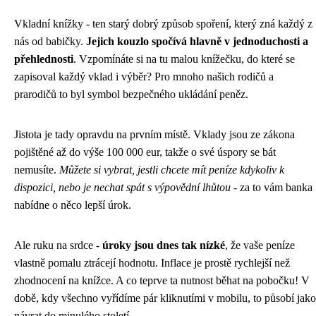
Vkladní knížky - ten starý dobrý způsob spoření, který zná každý z
nás od babičky.
Jejich kouzlo spočívá hlavně v jednoduchosti a
přehlednosti
. Vzpomínáte si na tu malou knížečku, do které se
zapisoval každý vklad i výběr? Pro mnoho našich rodičů a
prarodičů to byl symbol bezpečného ukládání peněz.
Jistota je tady opravdu na prvním místě. Vklady jsou ze zákona
pojištěné až do výše 100 000 eur, takže o své úspory se bát
nemusíte.
Můžete si vybrat, jestli chcete mít peníze kdykoliv k
dispozici, nebo je nechat spát s výpovědní lhůtou
- za to vám banka
nabídne o něco lepší úrok.
Ale ruku na srdce -
úroky jsou dnes tak nízké
, že vaše peníze
vlastně pomalu ztrácejí hodnotu. Inflace je prostě rychlejší než
zhodnocení na knížce. A co teprve ta nutnost běhat na pobočku! V
době, kdy všechno vyřídíme pár kliknutími v mobilu, to působí jako
návrat do minulého století.