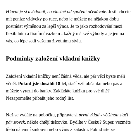
Hlavní je si uvědomit, co vlastně od spoření očekáváte
. Jestli chcete
mít peníze vždycky po ruce, nebo je můžete na nějakou dobu
postrádat výměnou za lepší výnos. Je to jako rozhodování mezi
flexibilním a fixním úvazkem - každý má své výhody a je jen na
vás, co lépe sedí vašemu životnímu stylu.
Podmínky založení vkladní knížky
Založení vkladní knížky není žádná věda, ale pár věcí byste měli
vědět.
Pokud jste dosáhli 18 let
, stačí vzít občanku nebo pas a
můžete vyrazit do banky. Zakládáte knížku pro své dítě?
Nezapomeňte přibalit jeho rodný list.
Než se vydáte na pobočku, připravte si
první vklad - většinou stačí
pár stovek
, někde chtějí tisícovku. Bydlíte v Česku? Super, vezměte
třeba nájemní smlouvu nebo výpis z katastru. Pokud jste ze