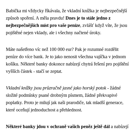
Babička mi vždycky říkávala, že vkladní knížka je nejbezpečnější
způsob spoření. A měla pravdu!
Dnes je to stále jedno z
nejbezpečnějších míst pro vaše peníze
, zvlášť když víte, že jsou
pojištěné nejen vklady, ale i všechny načtené úroky.
Máte našetřeno víc než 100 000 eur? Pak je rozumné rozdělit
peníze do více bank. Je to jako nenosit všechna vajíčka v jednom
košíku. Některé banky dokonce nabízejí chytrá řešení pro pojištění
vyšších částek - stačí se zeptat.
Vkladní knížky jsou průzračně jasné jako horský potok
- žádné
složité podmínky psané drobným písmem, žádné překvapivé
poplatky. Proto je milují jak naši prarodiče, tak mladší generace,
které oceňují jednoduchost a přehlednost.
Některé banky jdou v ochraně vašich peněz ještě dál
a nabízejí