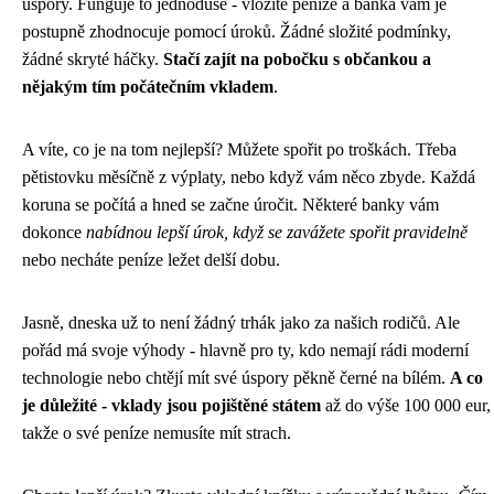
úspory. Funguje to jednoduše - vložíte peníze a banka vám je
postupně zhodnocuje pomocí úroků. Žádné složité podmínky,
žádné skryté háčky.
Stačí zajít na pobočku s občankou a
nějakým tím počátečním vkladem
.
A víte, co je na tom nejlepší? Můžete spořit po troškách. Třeba
pětistovku měsíčně z výplaty, nebo když vám něco zbyde. Každá
koruna se počítá a hned se začne úročit. Některé banky vám
dokonce
nabídnou lepší úrok, když se zavážete spořit pravidelně
nebo necháte peníze ležet delší dobu.
Jasně, dneska už to není žádný trhák jako za našich rodičů. Ale
pořád má svoje výhody - hlavně pro ty, kdo nemají rádi moderní
technologie nebo chtějí mít své úspory pěkně černé na bílém.
A co
je důležité - vklady jsou pojištěné státem
až do výše 100 000 eur,
takže o své peníze nemusíte mít strach.