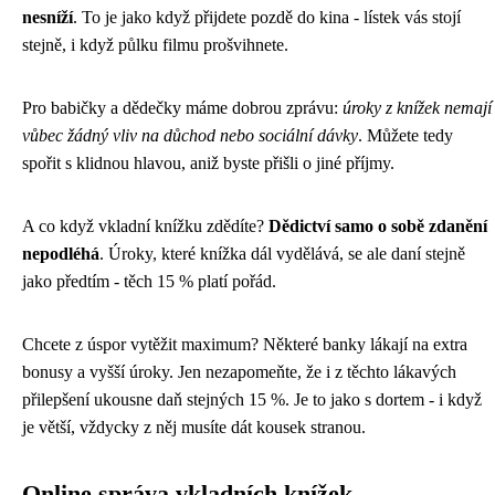
nesníží
. To je jako když přijdete pozdě do kina - lístek vás stojí
stejně, i když půlku filmu prošvihnete.
Pro babičky a dědečky máme dobrou zprávu:
úroky z knížek nemají
vůbec žádný vliv na důchod nebo sociální dávky
. Můžete tedy
spořit s klidnou hlavou, aniž byste přišli o jiné příjmy.
A co když vkladní knížku zdědíte?
Dědictví samo o sobě zdanění
nepodléhá
. Úroky, které knížka dál vydělává, se ale daní stejně
jako předtím - těch 15 % platí pořád.
Chcete z úspor vytěžit maximum? Některé banky lákají na extra
bonusy a vyšší úroky. Jen nezapomeňte, že i z těchto lákavých
přilepšení ukousne daň stejných 15 %. Je to jako s dortem - i když
je větší, vždycky z něj musíte dát kousek stranou.
Online správa vkladních knížek