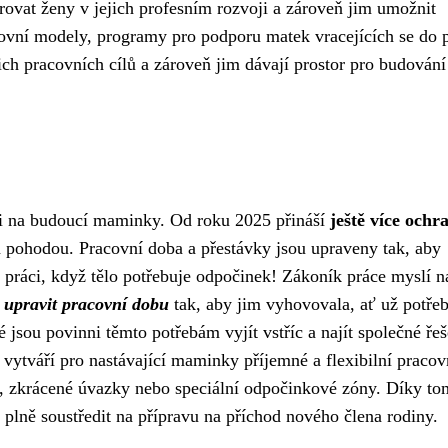
rovat ženy v jejich profesním rozvoji a zároveň jim umožnit
racovní modely, programy pro podporu matek vracejících se do 
ich pracovních cílů a zároveň jim dávají prostor pro budování
í i na budoucí maminky. Od roku 2025 přináší
ještě více ochr
a pohodou. Pracovní doba a přestávky jsou upraveny tak, aby
práci, když tělo potřebuje odpočinek! Zákoník práce myslí n
 upravit pracovní dobu
tak, aby jim vyhovovala, ať už potřeb
 jsou povinni těmto potřebám vyjít vstříc a najít společné řeš
ytváří pro nastávající maminky příjemné a flexibilní pracov
u, zkrácené úvazky nebo speciální odpočinkové zóny. Díky to
plně soustředit na přípravu na příchod nového člena rodiny.