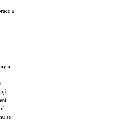
práce a
any a
a
ují
ení.
ní
mu se