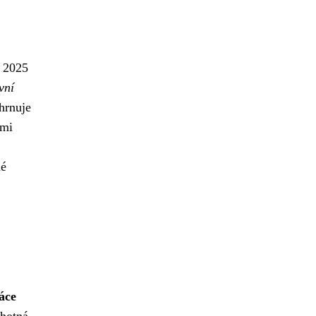
u 2025
vní
hrnuje
ámi
né
áce