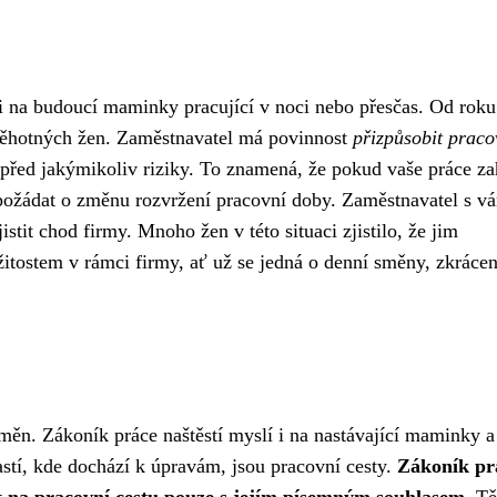
 i na budoucí maminky pracující v noci nebo přesčas. Od rok
í těhotných žen. Zaměstnavatel má povinnost
přizpůsobit praco
před jakýmikoliv riziky. To znamená, že pokud vaše práce za
požádat o změnu rozvržení pracovní doby. Zaměstnavatel s v
istit chod firmy. Mnoho žen v této situaci zjistilo, že jim
žitostem v rámci firmy, ať už se jedná o denní směny, zkráce
změn. Zákoník práce naštěstí myslí i na nastávající maminky a
stí, kde dochází k úpravám, jsou pracovní cesty.
Zákoník pr