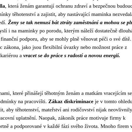
dla
, která ženám garantují ochranu zdraví a bezpečnou budouc
nky těhotenství a zajistit, aby nastávající maminka nezvedal
edí.
Ženy se tak nemusí bát ztráty zaměstnání a mohou se pl
slí i na maminky po porodu, kterým náleží dostatečně dlouh
finanční podporu, aby se mohly plně věnovat péči o své dítě.
c zákona, jako jsou flexibilní úvazky nebo možnost práce z
 kariérou a
vracet se do práce s radostí a novou energií.
ami, které přinášejí těhotným ženám a matkám vracejícím se
podmínky na pracovišti.
Zákaz diskriminace
je v tomto ohled
t, aby těhotenství, mateřství ani rodičovství nijak neovlivnil
pracovní uplatnění. Naopak, zákoník práce motivuje firmy k
fortně a podporované v každé fázi svého života. Mnoho firem 