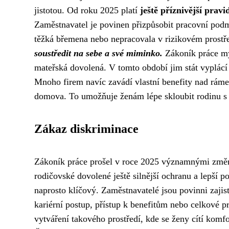
jistotou. Od roku 2025 platí
ještě příznivější pravi
Zaměstnavatel je povinen přizpůsobit pracovní podmí
těžká břemena nebo nepracovala v rizikovém prostř
soustředit na sebe a své miminko.
Zákoník práce my
mateřská dovolená. V tomto období jim stát vyplácí 
Mnoho firem navíc zavádí vlastní benefity nad ráme
domova. To umožňuje ženám lépe skloubit rodinu s
Zákaz diskriminace
Zákoník práce prošel v roce 2025 významnými změn
rodičovské dovolené ještě silnější ochranu a lepší 
naprosto klíčový. Zaměstnavatelé jsou povinni zajisti
kariérní postup, přístup k benefitům nebo celkové 
vytváření takového prostředí, kde se ženy cítí kom