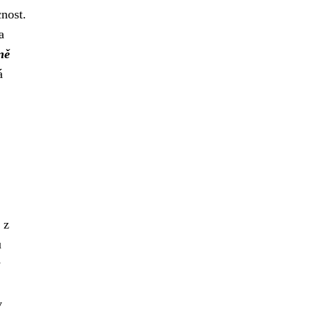
nost.
a
ně
á
 z
u
y
v