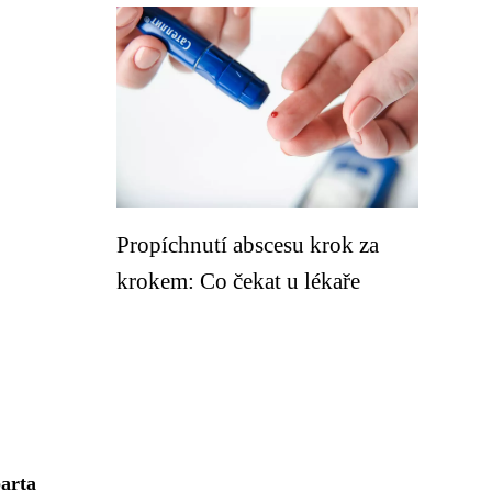
Propíchnutí abscesu krok za
krokem: Co čekat u lékaře
parta