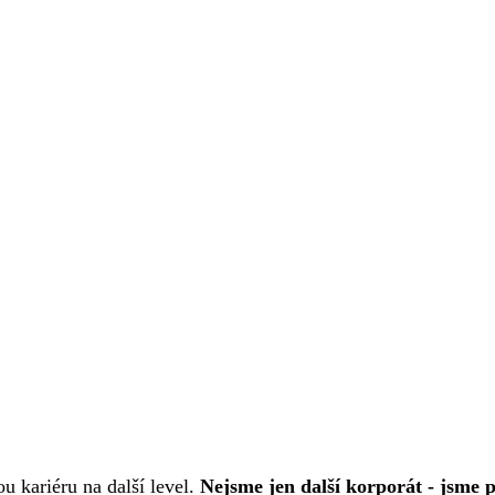
u kariéru na další level.
Nejsme jen další korporát - jsme 