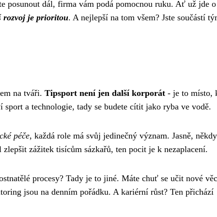
ete posunout dál, firma vám podá pomocnou ruku. Ať už jde o
 rozvoj je prioritou
. A nejlepší na tom všem? Jste součástí t
vem na tváři.
Tipsport není jen další korporát
- je to místo,
 sport a technologie, tady se budete cítit jako ryba ve vodě.
ické péče
, každá role má svůj jedinečný význam. Jasně, někdy 
zlepšit zážitek tisícům sázkařů, ten pocit je k nezaplacení.
kostnatělé procesy? Tady je to jiné. Máte chuť se učit nové věc
toring jsou na denním pořádku. A kariérní růst? Ten přichází