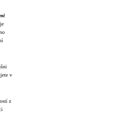
ými
je
áno
ní
ášni
jete v
ostí z
ci