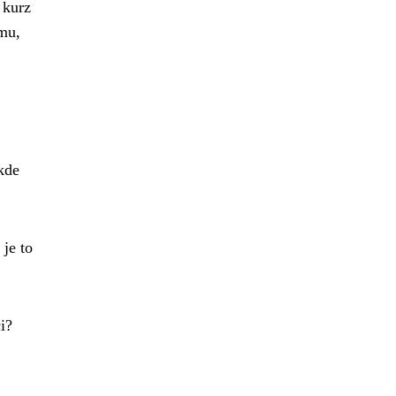
 kurz
ýmu,
 kde
je to
i?