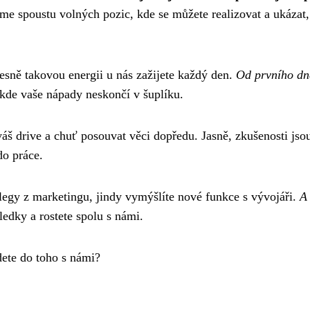
e spoustu volných pozic, kde se můžete realizovat a ukázat,
řesně takovou energii u nás zažijete každý den.
Od prvního dn
kde vaše nápady neskončí v šuplíku.
áš drive a chuť posouvat věci dopředu. Jasně, zkušenosti jso
do práce.
kolegy z marketingu, jindy vymýšlíte nové funkce s vývojáři.
A 
ledky a rostete spolu s námi.
jdete do toho s námi?