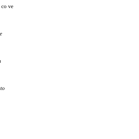
 co ve
e
u
to