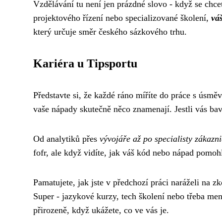
Vzdělávání tu není jen prázdné slovo - když se chc
projektového řízení nebo specializované školení,
váš
který určuje směr českého sázkového trhu.
Kariéra u Tipsportu
Představte si, že každé ráno míříte do práce s úsmě
vaše nápady skutečně něco znamenají. Jestli vás baví
Od analytiků přes
vývojáře až po specialisty zákazn
fofr, ale když vidíte, jak váš kód nebo nápad pomohl 
Pamatujete, jak jste v předchozí práci naráželi na z
Super - jazykové kurzy, tech školení nebo třeba men
přirozeně, když ukážete, co ve vás je.