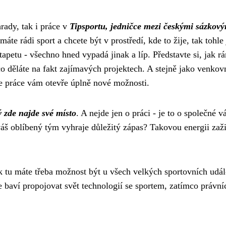
rady, tak i práce v
Tipsportu, jedničce mezi českými sázkov
máte rádi sport a chcete být v prostředí, kde to žije, tak tohle 
tapetu
- všechno hned vypadá jinak a líp. Představte si, jak r
co děláte na fakt zajímavých projektech. A stejně jako venkov
le práce vám otevře úplně nové možnosti.
 zde najde své místo
. A nejde jen o práci - je to o společné v
 váš oblíbený tým vyhraje důležitý zápas? Takovou energii zaži
 tu máte třeba možnost být u všech velkých sportovních udál
je baví propojovat svět technologií se sportem, zatímco právní