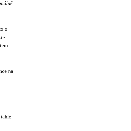
rmálně
to o
u -
otem
ance na
 tahle