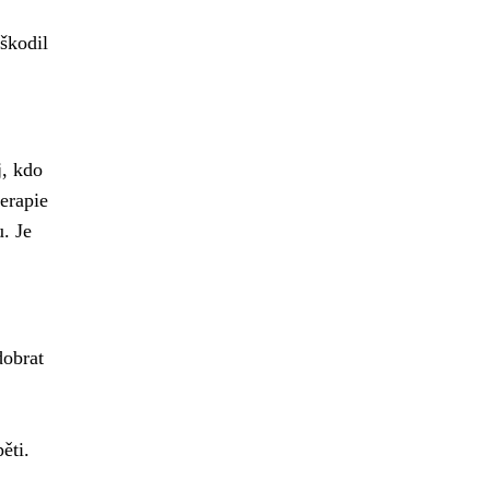
oškodil
j, kdo
erapie
. Je
obrat
ěti.