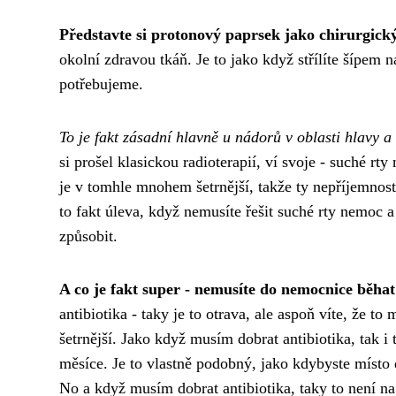
Představte si protonový paprsek jako chirurgick
okolní zdravou tkáň. Je to jako když střílíte šípem n
potřebujeme.
To je fakt zásadní hlavně u nádorů v oblasti hlavy a
si prošel klasickou radioterapií, ví svoje -
suché rty
je v tomhle mnohem šetrnější, takže ty nepříjemnost
to fakt úleva, když nemusíte řešit suché rty nemoc
způsobit.
A co je fakt super - nemusíte do nemocnice běha
antibiotika
- taky je to otrava, ale aspoň víte, že t
šetrnější. Jako když musím dobrat antibiotika, tak i ta
měsíce. Je to vlastně podobný, jako kdybyste místo 
No a když musím dobrat antibiotika, taky to není na 