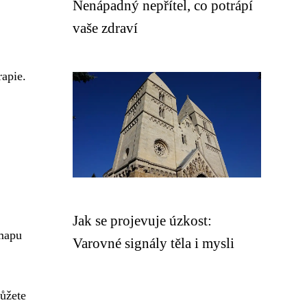
Nenápadný nepřítel, co potrápí
vaše zdraví
rapie.
Jak se projevuje úzkost:
 mapu
Varovné signály těla i mysli
můžete