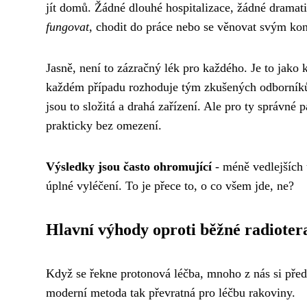
jít domů. Žádné dlouhé hospitalizace, žádné dramati
fungovat
, chodit do práce nebo se věnovat svým ko
Jasně, není to zázračný lék pro každého. Je to jako 
každém případu rozhoduje tým zkušených odborníků.
jsou to složitá a drahá zařízení. Ale pro ty správn
prakticky bez omezení.
Výsledky jsou často ohromující
- méně vedlejších 
úplné vyléčení. To je přece to, o co všem jde, ne?
Hlavní výhody oproti běžné radioter
Když se řekne protonová léčba, mnoho z nás si předs
moderní metoda tak převratná pro léčbu rakoviny.