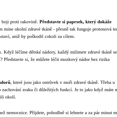
 boji proti rakovině.
Představte si paprsek, který dokáže
m mine okolní zdravé tkáně - přesně tak funguje protonová te
astaví, aniž by poškodil cokoli za cílem.
s
. Když léčíme dětské nádory, každý milimetr zdravé tkáně se
í? Představte si, že můžete léčit mozkový nádor bez rizika
ádorů
, které jsou jako ostrůvek v moři zdravé tkáně. Třeba u
o zachování zraku či důležitých funkcí. Je to jako když máte
li okolí.
než nemocnice. Přijdete, pohodlně si lehnete a za pár minut 