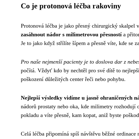
Co je protonová léčba rakoviny
Protonová léčba je jako přesný chirurgický skalpel v
zasáhnout nádor s milimetrovou přesností
a přito
Je to jako když střílíte šípem a přesně víte, kde se z
Pro naše nejmenší pacienty je to doslova dar z nebe
počítá. Vždyť kdo by nechtěl pro své dítě to nejlepš
poškození důležitých center řeči nebo pohybu.
Nejlepší výsledky vidíme u jasně ohraničených n
nádorů prostaty nebo oka, kde milimetry rozhodují 
pokladu a víte přesně, kam kopat, aniž byste poškodi
Celá léčba připomíná spíš návštěvu běžné ordinace 