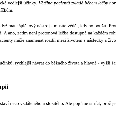
cké vedlejší účinky.
Většina pacientů zvládá během léčby no
níčkům.
když máte špičkový nástroj - musíte vědět, kdy ho použít. Pro
 A ano, zatím není protonová léčba dostupná na každém roh
é pacienty může znamenat rozdíl mezi životem s následky a živ
účinků, rychlejší návrat do běžného života a hlavně - vyšší š
apii
taví něco vzdáleného a složitého. Ale pojďme si říct, proč je