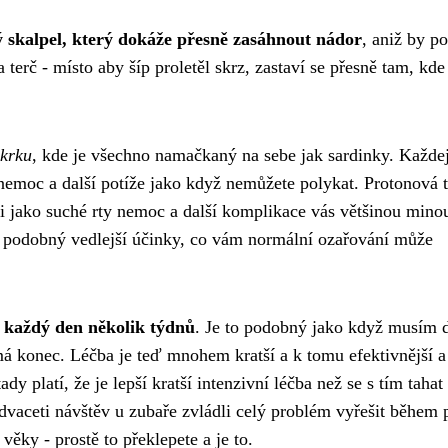
ý skalpel, který dokáže přesně zasáhnout nádor
, aniž by p
a terč - místo aby šíp proletěl skrz, zastaví se přesně tam, kde
 krku
, kde je všechno namačkaný na sebe jak sardinky. Každe
 nemoc
a další potíže jako když nemůžete polykat. Protonová t
i jako suché rty nemoc a další komplikace vás většinou minou
 a podobný vedlejší účinky, co vám normální ozařování může
t každý den několik týdnů
. Je to podobný jako když
musím d
o má konec. Léčba je teď mnohem kratší a k tomu efektivnější a
dy platí, že je lepší kratší intenzivní léčba než se s tím tahat
dvaceti návštěv u zubaře zvládli celý problém vyřešit během p
věky - prostě to překlepete a je to.