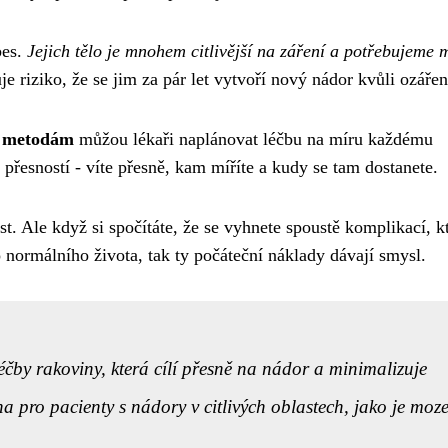
bes.
Jejich tělo je mnohem citlivější na záření a potřebujeme 
e riziko, že se jim za pár let vytvoří nový nádor kvůli ozářen
m metodám
můžou lékaři naplánovat léčbu na míru každému
přesností - víte přesně, kam míříte a kudy se tam dostanete.
st. Ale když si spočítáte, že se vyhnete spoustě komplikací, k
do normálního života, tak ty počáteční náklady dávají smysl.
éčby rakoviny, která cílí přesně na nádor a minimalizuje
 pro pacienty s nádory v citlivých oblastech, jako je moze