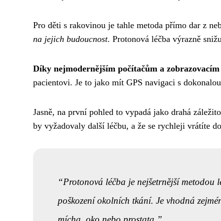
Pro děti s rakovinou je tahle metoda přímo dar z ne
na jejich budoucnost
. Protonová léčba výrazně snižuj
Díky nejmodernějším počítačům a zobrazovací
pacientovi. Je to jako mít GPS navigaci s dokonalou 
Jasně, na první pohled to vypadá jako drahá záležito
by vyžadovaly další léčbu, a že se rychleji vrátíte 
Protonová léčba je nejšetrnější metodou l
poškození okolních tkání. Je vhodná zejména
mícha, oko nebo prostata.