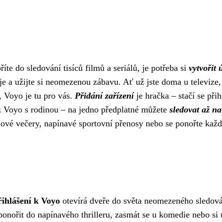
te do sledování tisíců filmů a seriálů, je potřeba si
vytvořit 
e a užijte si neomezenou zábavu. Ať už jste doma u televize,
, Voyo je tu pro vás.
Přidání zařízení
je hračka – stačí se přih
 z Voyo s rodinou – na jedno předplatné můžete
sledovat až na
lmové večery, napínavé sportovní přenosy nebo se ponořte kaž
řihlášení k Voyo
otevírá dveře do světa neomezeného sledov
 ponořit do napínavého thrilleru, zasmát se u komedie nebo si 