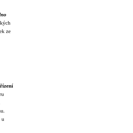
dno
ckých
ek ze
řízení
ru
i
nu.
 u