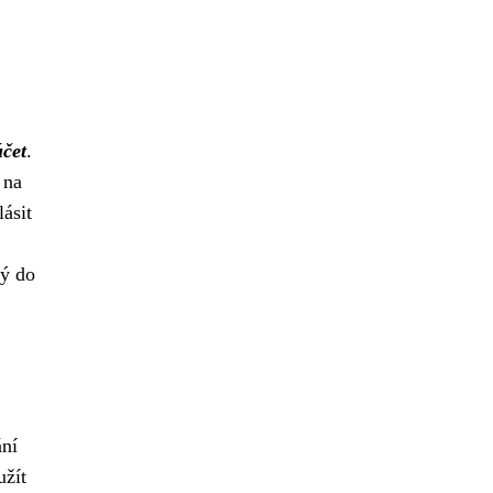
účet
.
 na
lásit
dý do
ání
užít