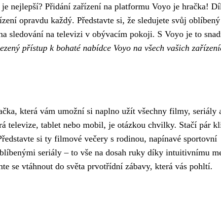
je nejlepší? Přidání zařízení na platformu Voyo je hračka! D
ízení opravdu každý. Představte si, že sledujete svůj oblíbený 
 na sledování na televizi v obývacím pokoji. S Voyo je to snad
mezený přístup k bohaté nabídce Voyo na všech vašich zařízení
čka, která vám umožní si naplno užít všechny filmy, seriály 
trá televize, tablet nebo mobil, je otázkou chvilky. Stačí pár kl
edstavte si ty filmové večery s rodinou, napínavé sportovní
blíbenými seriály – to vše na dosah ruky díky intuitivnímu m
hte se vtáhnout do světa prvotřídní zábavy, která vás pohltí.