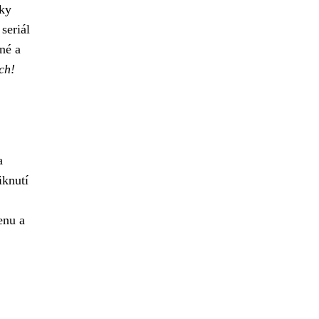
íky
seriál
né a
ch!
a
iknutí
enu a