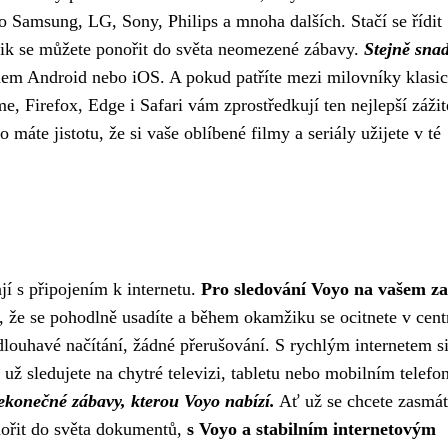
 Samsung, LG, Sony, Philips a mnoha dalších. Stačí se řídit
ik se můžete ponořit do světa neomezené zábavy.
Stejně sna
em Android nebo iOS. A pokud patříte mezi milovníky klasi
me, Firefox, Edge i Safari vám zprostředkují ten nejlepší zážit
 máte jistotu, že si vaše oblíbené filmy a seriály užijete v té
jí s připojením k internetu.
Pro sledování Voyo na vašem za
, že se pohodlně usadíte a během okamžiku se ocitnete v cent
dlouhavé načítání, žádné přerušování. S rychlým internetem s
 už sledujete na chytré televizi, tabletu nebo mobilním telefo
nekonečné zábavy, kterou Voyo nabízí.
Ať už se chcete zasmát
nořit do světa dokumentů,
s Voyo a stabilním internetovým