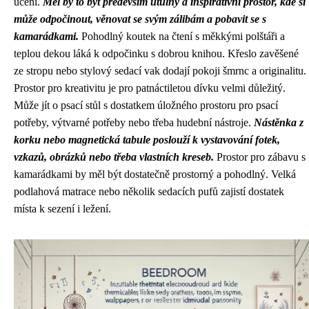
učení.
Měl by to být především útulný a inspirativní prostor, kde si
může odpočinout, věnovat se svým zálibám a pobavit se s
kamarádkami.
Pohodlný koutek na čtení s měkkými polštáři a
teplou dekou láká k odpočinku s dobrou knihou. Křeslo zavěšené
ze stropu nebo stylový sedací vak dodají pokoji šmrnc a originalitu.
Prostor pro kreativitu je pro patnáctiletou dívku velmi důležitý.
Může jít o psací stůl s dostatkem úložného prostoru pro psací
potřeby, výtvarné potřeby nebo třeba hudební nástroje.
Nástěnka z
korku nebo magnetická tabule poslouží k vystavování fotek,
vzkazů, obrázků nebo třeba vlastních kreseb.
Prostor pro zábavu s
kamarádkami by měl být dostatečně prostorný a pohodlný. Velká
podlahová matrace nebo několik sedacích pufů zajistí dostatek
místa k sezení i ležení.