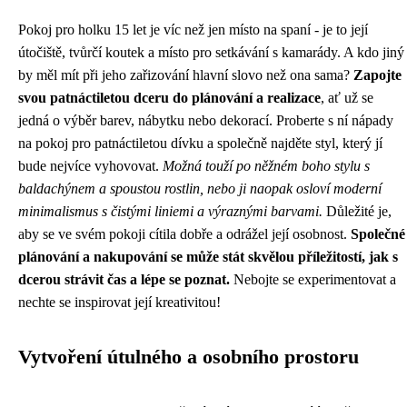
Pokoj pro holku 15 let je víc než jen místo na spaní - je to její
útočiště, tvůrčí koutek a místo pro setkávání s kamarády. A kdo jiný
by měl mít při jeho zařizování hlavní slovo než ona sama?
Zapojte
svou patnáctiletou dceru do plánování a realizace
, ať už se
jedná o výběr barev, nábytku nebo dekorací. Proberte s ní nápady
na pokoj pro patnáctiletou dívku a společně najděte styl, který jí
bude nejvíce vyhovovat.
Možná touží po něžném boho stylu s
baldachýnem a spoustou rostlin, nebo ji naopak osloví moderní
minimalismus s čistými liniemi a výraznými barvami.
Důležité je,
aby se ve svém pokoji cítila dobře a odrážel její osobnost.
Společné
plánování a nakupování se může stát skvělou příležitostí, jak s
dcerou strávit čas a lépe se poznat.
Nebojte se experimentovat a
nechte se inspirovat její kreativitou!
Vytvoření útulného a osobního prostoru