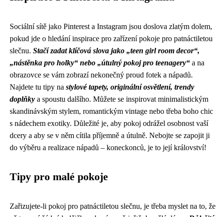
Sociální sítě jako Pinterest a Instagram jsou doslova zlatým dolem,
pokud jde o hledání inspirace pro zařízení pokoje pro patnáctiletou
slečnu.
Stačí zadat klíčová slova jako „teen girl room decor“,
„nástěnka pro holky“ nebo „útulný pokoj pro teenagery“
a na
obrazovce se vám zobrazí nekonečný proud fotek a nápadů.
Najdete tu tipy na
stylové tapety, originální osvětlení, trendy
doplňky
a spoustu dalšího. Můžete se inspirovat minimalistickým
skandinávským stylem, romantickým vintage nebo třeba boho chic
s nádechem exotiky. Důležité je, aby pokoj odrážel osobnost vaší
dcery a aby se v něm cítila příjemně a útulně. Nebojte se zapojit ji
do výběru a realizace nápadů – koneckonců, je to její království!
Tipy pro malé pokoje
Zařizujete-li pokoj pro patnáctiletou slečnu, je třeba myslet na to, že