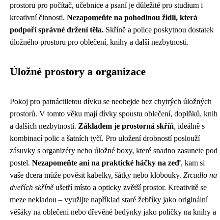
prostoru pro počítač, učebnice a psaní je důležité pro studium i
kreativní činnosti.
Nezapomeňte na pohodlnou židli, která
podpoří správné držení těla.
Skříně a police poskytnou dostatek
úložného prostoru pro oblečení, knihy a další nezbytnosti.
Úložné prostory a organizace
Pokoj pro patnáctiletou dívku se neobejde bez chytrých úložných
prostorů. V tomto věku mají dívky spoustu oblečení, doplňků, knih
a dalších nezbytností.
Základem je prostorná skříň
, ideálně s
kombinací polic a šatních tyčí. Pro uložení drobností poslouží
zásuvky s organizéry nebo úložné boxy, které snadno zasunete pod
postel.
Nezapomeňte ani na praktické háčky na zeď
, kam si
vaše dcera může pověsit kabelky, šátky nebo klobouky.
Zrcadlo na
dveřích skříně
ušetří místo a opticky zvětší prostor. Kreativitě se
meze nekladou – využijte například staré žebříky jako originální
věšáky na oblečení nebo dřevěné bedýnky jako poličky na knihy a