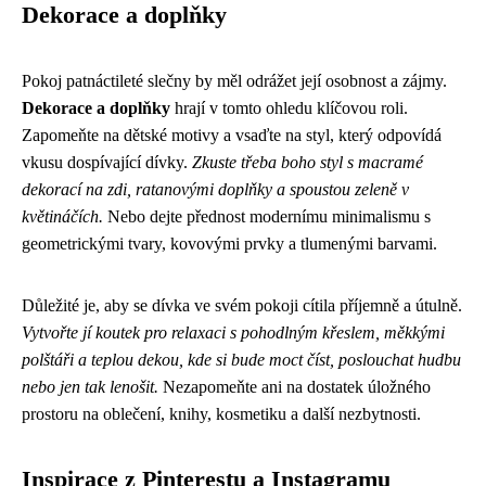
Dekorace a doplňky
Pokoj patnáctileté slečny by měl odrážet její osobnost a zájmy.
Dekorace a doplňky
hrají v tomto ohledu klíčovou roli.
Zapomeňte na dětské motivy a vsaďte na styl, který odpovídá
vkusu dospívající dívky.
Zkuste třeba boho styl s macramé
dekorací na zdi, ratanovými doplňky a spoustou zeleně v
květináčích.
Nebo dejte přednost modernímu minimalismu s
geometrickými tvary, kovovými prvky a tlumenými barvami.
Důležité je, aby se dívka ve svém pokoji cítila příjemně a útulně.
Vytvořte jí koutek pro relaxaci s pohodlným křeslem, měkkými
polštáři a teplou dekou, kde si bude moct číst, poslouchat hudbu
nebo jen tak lenošit.
Nezapomeňte ani na dostatek úložného
prostoru na oblečení, knihy, kosmetiku a další nezbytnosti.
Inspirace z Pinterestu a Instagramu