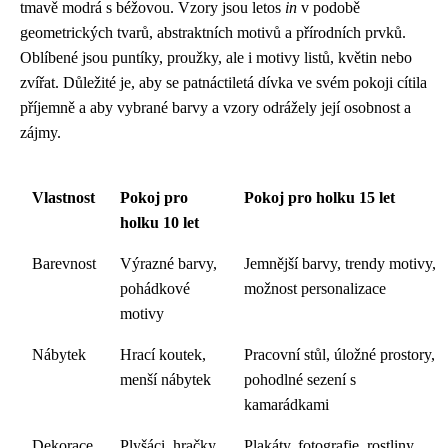
tmavě modrá s béžovou. Vzory jsou letos
in
v podobě
geometrických tvarů, abstraktních motivů a přírodních prvků.
Oblíbené jsou puntíky, proužky, ale i motivy listů, květin nebo
zvířat. Důležité je, aby se patnáctiletá dívka ve svém pokoji cítila
příjemně a aby vybrané barvy a vzory odrážely její osobnost a
zájmy.
Vlastnost
Pokoj pro
Pokoj pro holku 15 let
holku 10 let
Barevnost
Výrazné barvy,
Jemnější barvy, trendy motivy,
pohádkové
možnost personalizace
motivy
Nábytek
Hrací koutek,
Pracovní stůl, úložné prostory,
menší nábytek
pohodlné sezení s
kamarádkami
Dekorace
Plyšáci, hračky,
Plakáty, fotografie, rostliny,