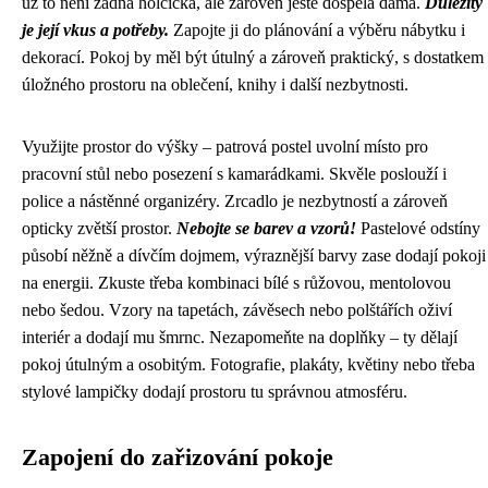
už to není žádná holčička, ale zároveň ještě dospělá dáma.
Důležitý
je její vkus a potřeby.
Zapojte ji do plánování a výběru nábytku i
dekorací. Pokoj by měl být útulný a zároveň praktický, s dostatkem
úložného prostoru na oblečení, knihy i další nezbytnosti.
Využijte prostor do výšky – patrová postel uvolní místo pro
pracovní stůl nebo posezení s kamarádkami. Skvěle poslouží i
police a nástěnné organizéry. Zrcadlo je nezbytností a zároveň
opticky zvětší prostor.
Nebojte se barev a vzorů!
Pastelové odstíny
působí něžně a dívčím dojmem, výraznější barvy zase dodají pokoji
na energii. Zkuste třeba kombinaci bílé s růžovou, mentolovou
nebo šedou. Vzory na tapetách, závěsech nebo polštářích oživí
interiér a dodají mu šmrnc. Nezapomeňte na doplňky – ty dělají
pokoj útulným a osobitým. Fotografie, plakáty, květiny nebo třeba
stylové lampičky dodají prostoru tu správnou atmosféru.
Zapojení do zařizování pokoje