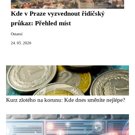
Kde v Praze vyzvednout řidičský
průkaz: Přehled míst
Ostatní
24. 05. 2026
Kurz zlotého na korunu: Kde dnes směníte nejlépe?