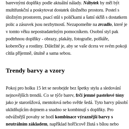
barevnými doplňky podle aktuální nálady.
Nábytek
by měl být
multifunkční a poskytovat dostatek úložného prostoru. Postel s
úložným prostorem, psací stůl s poličkami a šatní skříň s dostatkem
polic a zásuvek jsou nezbytností. Nezapomeňte na
zrcadlo
, které je
v tomto věku nepostradatelným pomocníkem. Osobní styl pak
podtrhnou doplňky - obrazy, plakáty, fotografie, polštáře,
koberečky a rostliny. Důležité je, aby se vaše dcera ve svém pokoji
cítila příjemně, útulně a sama sebou.
Trendy barvy a vzory
Pokoj pro holku 15 let se neobejde bez špetky stylu a sledování
nejnovějších trendů. Co se týče barev,
frčí jemné pastelové tóny
jako je starorůžová, mentolová nebo světle šedá. Tyto barvy působí
uklidňujícím dojmem a snadno se kombinují s doplňky. Pro
odvážnější povahy se hodí
kombinace výraznější barvy s
neutrálním základem
, například hořčicově žlutá s bílou nebo