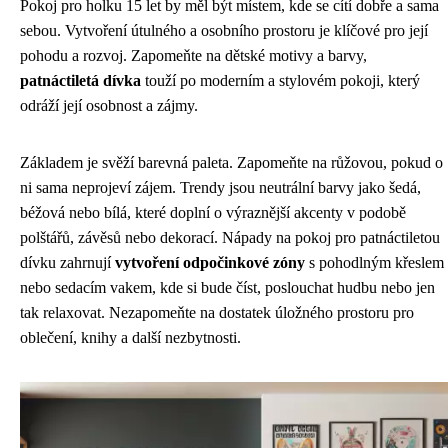
Pokoj pro holku 15 let by měl být místem, kde se cítí dobře a sama
sebou. Vytvoření útulného a osobního prostoru je klíčové pro její
pohodu a rozvoj. Zapomeňte na dětské motivy a barvy,
patnáctiletá dívka
touží po moderním a stylovém pokoji, který
odráží její osobnost a zájmy.
Základem je svěží barevná paleta. Zapomeňte na růžovou, pokud o
ni sama neprojeví zájem. Trendy jsou neutrální barvy jako šedá,
béžová nebo bílá, které doplní o výraznější akcenty v podobě
polštářů, závěsů nebo dekorací. Nápady na pokoj pro patnáctiletou
dívku zahrnují
vytvoření odpočinkové zóny
s pohodlným křeslem
nebo sedacím vakem, kde si bude číst, poslouchat hudbu nebo jen
tak relaxovat. Nezapomeňte na dostatek úložného prostoru pro
oblečení, knihy a další nezbytnosti.