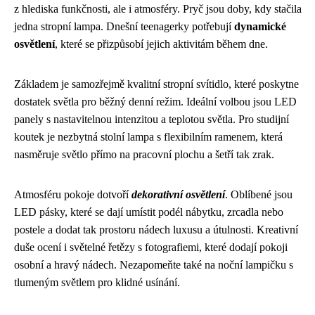
z hlediska funkčnosti, ale i atmosféry. Pryč jsou doby, kdy stačila
jedna stropní lampa. Dnešní teenagerky potřebují
dynamické
osvětlení
, které se přizpůsobí jejich aktivitám během dne.
Základem je samozřejmě kvalitní stropní svítidlo, které poskytne
dostatek světla pro běžný denní režim. Ideální volbou jsou LED
panely s nastavitelnou intenzitou a teplotou světla. Pro studijní
koutek je nezbytná stolní lampa s flexibilním ramenem, která
nasměruje světlo přímo na pracovní plochu a šetří tak zrak.
Atmosféru pokoje dotvoří
dekorativní osvětlení
. Oblíbené jsou
LED pásky, které se dají umístit podél nábytku, zrcadla nebo
postele a dodat tak prostoru nádech luxusu a útulnosti. Kreativní
duše ocení i světelné řetězy s fotografiemi, které dodají pokoji
osobní a hravý nádech. Nezapomeňte také na noční lampičku s
tlumeným světlem pro klidné usínání.