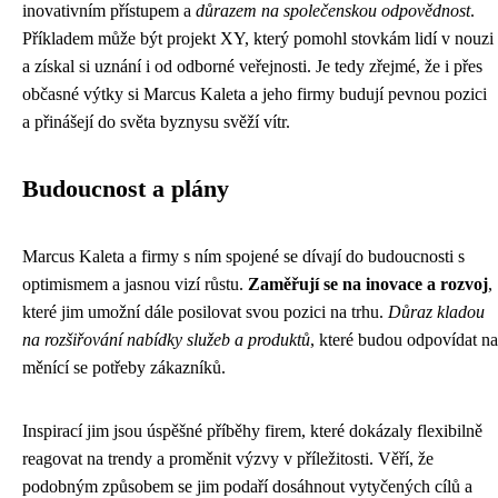
inovativním přístupem a
důrazem na společenskou odpovědnost
.
Příkladem může být projekt XY, který pomohl stovkám lidí v nouzi
a získal si uznání i od odborné veřejnosti. Je tedy zřejmé, že i přes
občasné výtky si Marcus Kaleta a jeho firmy budují pevnou pozici
a přinášejí do světa byznysu svěží vítr.
Budoucnost a plány
Marcus Kaleta a firmy s ním spojené se dívají do budoucnosti s
optimismem a jasnou vizí růstu.
Zaměřují se na inovace a rozvoj
,
které jim umožní dále posilovat svou pozici na trhu.
Důraz kladou
na rozšiřování nabídky služeb a produktů
, které budou odpovídat na
měnící se potřeby zákazníků.
Inspirací jim jsou úspěšné příběhy firem, které dokázaly flexibilně
reagovat na trendy a proměnit výzvy v příležitosti. Věří, že
podobným způsobem se jim podaří dosáhnout vytyčených cílů a