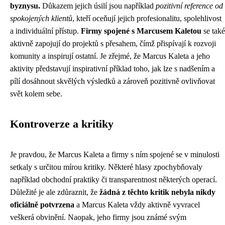
byznysu.
Důkazem jejich úsilí jsou například
pozitivní reference od
spokojených klientů
, kteří oceňují jejich profesionalitu, spolehlivost
a individuální přístup.
Firmy spojené s Marcusem Kaletou
se také
aktivně zapojují do projektů s přesahem, čímž přispívají k rozvoji
komunity a inspirují ostatní. Je zřejmé, že Marcus Kaleta a jeho
aktivity představují inspirativní příklad toho, jak lze s nadšením a
pílí dosáhnout skvělých výsledků a zároveň pozitivně ovlivňovat
svět kolem sebe.
Kontroverze a kritiky
Je pravdou, že Marcus Kaleta a firmy s ním spojené se v minulosti
setkaly s určitou mírou kritiky. Některé hlasy zpochybňovaly
například obchodní praktiky či transparentnost některých operací.
Důležité je ale zdůraznit, že
žádná z těchto kritik nebyla nikdy
oficiálně potvrzena
a Marcus Kaleta vždy aktivně vyvracel
veškerá obvinění. Naopak, jeho firmy jsou známé svým