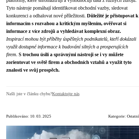
platformy, které shromažďují a vyhodnocují data z různých zdrojů.
Tyto nástroje pomáhají identifikovat obchodní vazby, sledovat
konkurenci a odhalovat nové příležitosti.
Důležité je přistupovat k
informacím s rozvahou a kritickým myšlením, ověřovat si
informace z více zdrojů a vyhledávat komplexní obraz.
Inspirací mohou být příběhy úspěšných podnikatelů, kteří dokázali
využít dostupné informace k budování silných a prosperujících
firem.
S trochou úsilí a správnými nástroji se i vy můžete
zorientovat ve světě firem a obchodních vztahů a využít tyto
znalosti ve svůj prospěch.
Našli jste v článku chybu?
Kontaktujte nás
Publikováno: 10. 03. 2025
Kategorie:
Ostatní