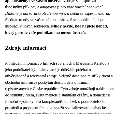
aplikovatelný i ve vašem odvětví.
Nebojte se inspirovat
úspěšnými příklady a adaptovat je pro vaše vlastní podnikání.
Důležité je udržovat si otevřenou mysl a nebát se experimentovat.
Sledujte trendy ve vašem oboru a zároveň se poohlédněte i po
inspiraci v jiných sektorech.
Nikdy nevíte, kde najdete nápad,
který posune vaše podnikání na novou úroveň.
Zdroje informací
Při hledání informací o firmách spojených s Marcusem Kaletou a
jeho podnikatelskými aktivitami je důležité spoléhat na
důvěryhodné a relevantní zdroje. Veřejně dostupné rejstříky firem a
obchodní informace poskytují detailní data o firmách
registrovaných v České republice. Tyto zdroje umožňují nahlédnout
do struktury firem, zjistit majitele a statutární orgány, a dohledat si
finanční výsledky. Pro komplexnější obrázek o podnikatelském
prostředí a propojení firem lze využít specializované analytické