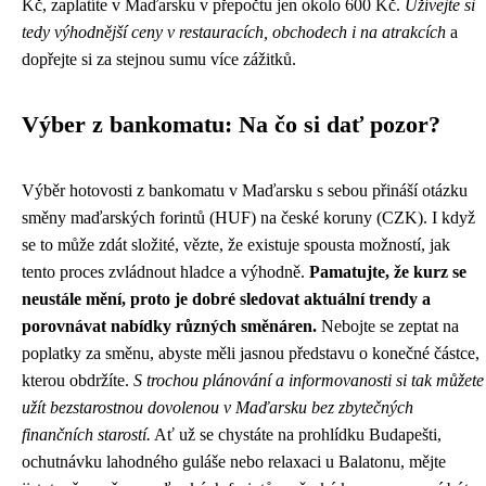
Kč, zaplatíte v Maďarsku v přepočtu jen okolo 600 Kč.
Užívejte si
tedy výhodnější ceny v restauracích, obchodech i na atrakcích
a
dopřejte si za stejnou sumu více zážitků.
Výber z bankomatu: Na čo si dať pozor?
Výběr hotovosti z bankomatu v Maďarsku s sebou přináší otázku
směny maďarských forintů (HUF) na české koruny (CZK). I když
se to může zdát složité, vězte, že existuje spousta možností, jak
tento proces zvládnout hladce a výhodně.
Pamatujte, že kurz se
neustále mění, proto je dobré sledovat aktuální trendy a
porovnávat nabídky různých směnáren.
Nebojte se zeptat na
poplatky za směnu, abyste měli jasnou představu o konečné částce,
kterou obdržíte.
S trochou plánování a informovanosti si tak můžete
užít bezstarostnou dovolenou v Maďarsku bez zbytečných
finančních starostí.
Ať už se chystáte na prohlídku Budapešti,
ochutnávku lahodného guláše nebo relaxaci u Balatonu, mějte