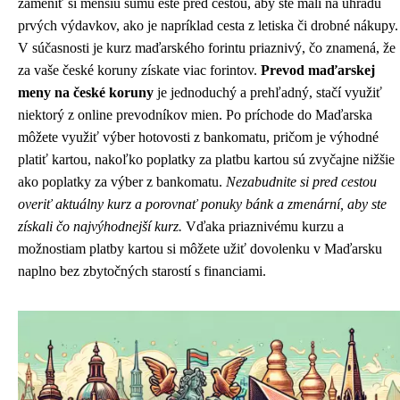
zameniť si menšiu sumu ešte pred cestou, aby ste mali na úhradu
prvých výdavkov, ako je napríklad cesta z letiska či drobné nákupy.
V súčasnosti je kurz maďarského forintu priaznivý, čo znamená, že
za vaše české koruny získate viac forintov.
Prevod maďarskej
meny na české koruny
je jednoduchý a prehľadný, stačí využiť
niektorý z online prevodníkov mien. Po príchode do Maďarska
môžete využiť výber hotovosti z bankomatu, pričom je výhodné
platiť kartou, nakoľko poplatky za platbu kartou sú zvyčajne nižšie
ako poplatky za výber z bankomatu.
Nezabudnite si pred cestou
overiť aktuálny kurz a porovnať ponuky bánk a zmenární, aby ste
získali čo najvýhodnejší kurz.
Vďaka priaznivému kurzu a
možnostiam platby kartou si môžete užiť dovolenku v Maďarsku
naplno bez zbytočných starostí s financiami.