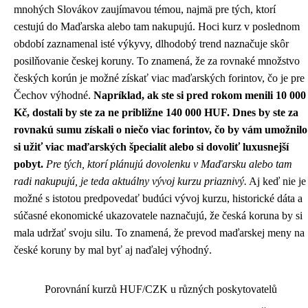
mnohých Slovákov zaujímavou témou, najmä pre tých, ktorí
cestujú do Maďarska alebo tam nakupujú. Hoci kurz v poslednom
období zaznamenal isté výkyvy, dlhodobý trend naznačuje skôr
posilňovanie českej koruny. To znamená, že za rovnaké množstvo
českých korún je možné získať viac maďarských forintov, čo je pre
Čechov výhodné.
Napríklad, ak ste si pred rokom menili 10 000
Kč, dostali by ste za ne približne 140 000 HUF. Dnes by ste za
rovnakú sumu získali o niečo viac forintov, čo by vám umožnilo
si užiť viac maďarských špecialít alebo si dovoliť luxusnejší
pobyt.
Pre tých, ktorí plánujú dovolenku v Maďarsku alebo tam
radi nakupujú, je teda aktuálny vývoj kurzu priaznivý.
Aj keď nie je
možné s istotou predpovedať budúci vývoj kurzu, historické dáta a
súčasné ekonomické ukazovatele naznačujú, že česká koruna by si
mala udržať svoju silu. To znamená, že prevod maďarskej meny na
české koruny by mal byť aj naďalej výhodný.
Porovnání kurzů HUF/CZK u různých poskytovatelů