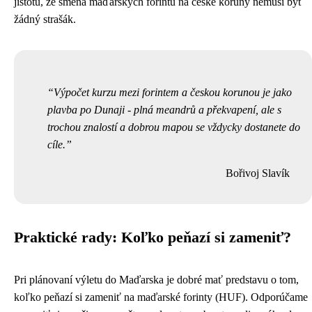
jistotu, že směna maďarských forintů na české koruny nemusí být
žádný strašák.
Výpočet kurzu mezi forintem a českou korunou je jako
plavba po Dunaji - plná meandrů a překvapení, ale s
trochou znalostí a dobrou mapou se vždycky dostanete do
cíle.
Bořivoj Slavík
Praktické rady: Koľko peňazí si zameniť?
Pri plánovaní výletu do Maďarska je dobré mať predstavu o tom,
koľko peňazí si zameniť na maďarské forinty (HUF). Odporúčame