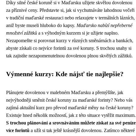
Díky silné české koruně si v Maďarsku užijete skvělou dovolenou
za příznivé ceny. Představte si, jak si vychutnáváte lahodnou večeři
v tradiční maďarské restauraci nebo relaxujete v termálních lázních,
aniž byste museli hluboko do kapsy.
Maďarsko nabízí nepřeberné
množství zážitků
a s výhodným kurzem si je užijete naplno.
Nezapomeňte si porovnat kurzy v různých směnárnách a bankách,
abyste získali co nejvíce forintů za své koruny. S trochou snahy si
tak zajistíte nezapomenutelnou dovolenou plnou skvělých zážitků.
Výmenné kurzy: Kde nájsť tie najlepšie?
Plánujete dovolenou v malebném Maďarsku a přemýšlíte, jak
nejvýhodněji směnit české koruny za maďarské forinty? Nebo vás
zajímá aktuální kurz pro převod maďarské měny na české koruny?
Existuje hned několik možností, jak z této situace vytěžit maximum.
S trochou plánování a srovnáváním můžete získat za své peníze
více forintů
a užít si tak ještě krásnější dovolenou. Zatímco některé