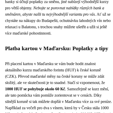
banky si účtují poplatky za směnu, jiné nabízejí výhodnější kurzy
pro větší objemy.
Nebojte se porovnat nabídky různých bank a
směnáren, abyste našli tu nejvýhodnější variantu pro vás.
Ať už se
chystáte na nákupy do Budapešti, ochutnávku lahodných vín nebo
relaxaci u Balatonu, s trochou snahy můžete ušetřit a užít si ještě
více maďarské pohostinnosti.
Platba kartou v Maďarsku: Poplatky a tipy
Při placení kartou v Maďarsku se vám bude hodit znalost
aktuálního kurzu maďarského forintu (HUF) k české koruně
(CZK). Převod maďarské měny na české koruny se může zdát
složitý, ale ve skutečnosti je to snadné. Stačí si vzpomenout, že
1000 HUF se pohybuje okolo 60 Kč
. Samozřejmě se kurz mění,
ale tato pomůcka vám pomůže zorientovat se v cenách. Díky
silnější koruně si tak můžete dopřát v Maďarsku více za své peníze.
Například za večeři pro dva s vínem, která by v Česku stála 1000