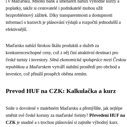
i v Maďarsku. Mnoho bank a směnáren nabízí výhodné kurzy a
poplatky, takže si cestovatelé i podnikatelé mohou užít
bezproblémový zážitek. Díky transparentnosti a dostupnosti
informací o kurzech je plánování výdajů a rozpočtů jednodušší a
efektivnější.
Maďarsko nabízí širokou škálu produktů a služeb za
konkurenceschopné ceny, což z něj činí atraktivní destinaci pro
české turisty i investory.
Silná ekonomická spolupráce mezi Českou
republikou a Maďarskem
vytváří stabilní prostředí pro obchod a
investice, což přináší prospěch oběma zemím.
Prevod HUF na CZK: Kalkulačka a kurz
Sníte o dovolené v malebném Maďarsku a přemýšlíte, jak nejlépe
směnit své české koruny za maďarské forinty?
Převedení HUF na
CZK
je snadné a s trochou plánování si zajistíte výhodný kurz.