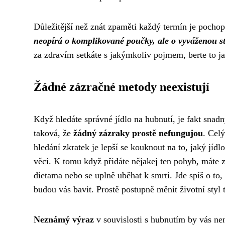
Důležitější než znát zpaměti každý termín je pochop
neopírá o komplikované poučky, ale o vyváženou st
za zdravím setkáte s jakýmkoliv pojmem, berte to jak
Žádné zázračné metody neexistují
Když hledáte správné
jídlo na hubnutí
, je fakt snad
taková, že
žádný zázraky prostě nefungujou
. Celý
hledání zkratek je lepší se kouknout na to, jaký jíd
věci. K tomu když přidáte nějakej ten pohyb, máte z
dietama nebo se uplně uběhat k smrti. Jde spíš o to, 
budou vás bavit. Prostě postupně měnit životní styl 
Neznámý výraz
v souvislosti s hubnutím by vás nem