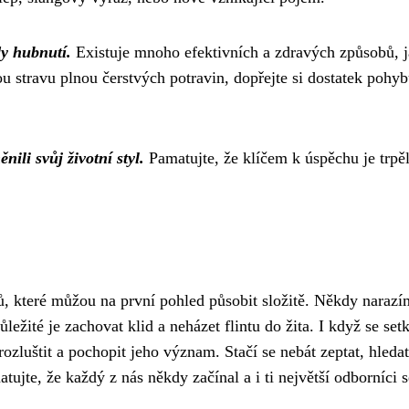
dy hubnutí.
Existuje mnoho efektivních a zdravých způsobů, 
 stravu plnou čerstvých potravin, dopřejte si dostatek pohyb
nili svůj životní styl.
Pamatujte, že klíčem k úspěchu je trpěl
ů, které můžou na první pohled působit složitě. Někdy narazí
ůležité je zachovat klid a neházet flintu do žita. I když se se
zluštit a pochopit jeho význam. Stačí se nebát zeptat, hledat
ujte, že každý z nás někdy začínal a i ti největší odborníci s