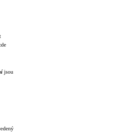
t
zde
ní
jsou
avedený