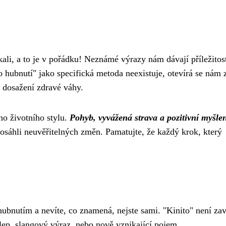
kali, a to je v pořádku! Neznámé výrazy nám dávají příležitos
o hubnutí" jako specifická metoda neexistuje, otevírá se nám 
k dosažení zdravé váhy.
ho životního stylu.
Pohyb, vyvážená strava a pozitivní myšle
 dosáhli neuvěřitelných změn. Pamatujte, že každý krok, který
s hubnutím a nevíte, co znamená, nejste sami. "Kinito" není z
lep, slangový výraz, nebo nově vznikající pojem.