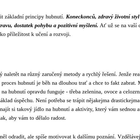
it základní principy hubnutí.
Koneckonců, zdravý životní styl
ravu, dostatek pohybu a pozitivní myšlení.
Ať už se na vaší 
o příležitost k učení a rozvoji.
ný naletět na různý zaručený metody a rychlý řešení. Jenže real
 proces hubnutí je běh na dlouhou trať a chce to fakt zabrat. 
lo na hubnutí opravdu funguje - třeba zelenina, ovoce a celozr
áklad úspěchu. Není potřeba se trápit nějakejma drastickejma
najít si takový jídlo na hubnutí a aktivity, který vám sednou a
tak, aby vám to dělalo radost.
ěl odradit, ale spíše motivovat k dalšímu poznání. Vzdělávej