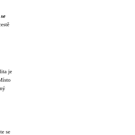
 se
cestě
ita je
Místo
nný
te se