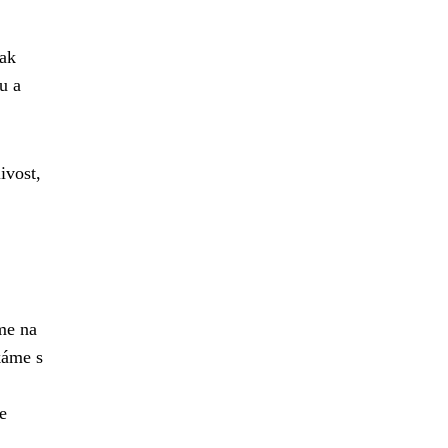
jak
u a
ivost,
me na
tkáme s
e