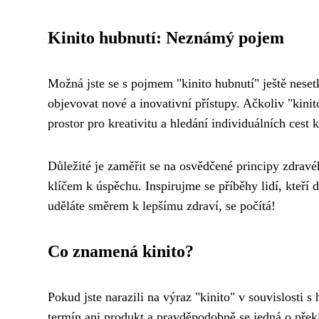
Kinito hubnutí: Neznámý pojem
Možná jste se s pojmem "kinito hubnutí" ještě neset
objevovat nové a inovativní přístupy. Ačkoliv "kinit
prostor pro kreativitu a hledání individuálních cest 
Důležité je zaměřit se na osvědčené principy zdravé
klíčem k úspěchu. Inspirujme se příběhy lidí, kteří
uděláte směrem k lepšímu zdraví, se počítá!
Co znamená kinito?
Pokud jste narazili na výraz "kinito" v souvislosti 
termín ani produkt a pravděpodobně se jedná o přek