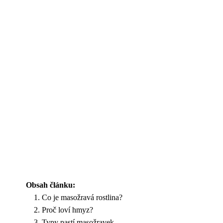
Obsah článku:
Co je masožravá rostlina?
Proč loví hmyz?
Typy pastí masožravek