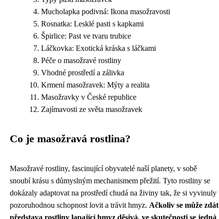
Mucholapka podivná: Ikona masožravosti
Rosnatka: Lesklé pasti s kapkami
Špirlice: Past ve tvaru trubice
Láčkovka: Exotická kráska s láčkami
Péče o masožravé rostliny
Vhodné prostředí a zálivka
Krmení masožravek: Mýty a realita
Masožravky v České republice
Zajímavosti ze světa masožravek
Co je masožravá rostlina?
Masožravé rostliny, fascinující obyvatelé naší planety, v sobě
snoubí krásu s důmyslným mechanismem přežití. Tyto rostliny se
dokázaly adaptovat na prostředí chudá na živiny tak, že si vyvinuly
pozoruhodnou schopnost lovit a trávit hmyz.
Ačkoliv se může zdát
představa rostliny lapající hmyz děsivá, ve skutečnosti se jedná