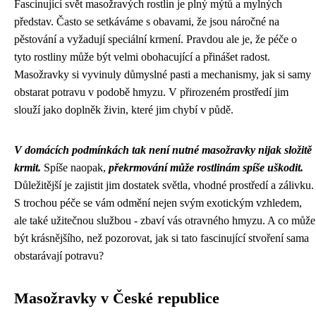
Fascinující svět masožravých rostlin je plný mýtů a mylných
představ. Často se setkáváme s obavami, že jsou náročné na
pěstování a vyžadují speciální krmení. Pravdou ale je, že péče o
tyto rostliny může být velmi obohacující a přinášet radost.
Masožravky si vyvinuly důmyslné pasti a mechanismy, jak si samy
obstarat potravu v podobě hmyzu. V přirozeném prostředí jim
slouží jako doplněk živin, které jim chybí v půdě.
V domácích podmínkách tak není nutné masožravky nijak složitě
krmit.
Spíše naopak,
překrmování může rostlinám spíše uškodit.
Důležitější je zajistit jim dostatek světla, vhodné prostředí a zálivku.
S trochou péče se vám odmění nejen svým exotickým vzhledem,
ale také užitečnou službou - zbaví vás otravného hmyzu. A co může
být krásnějšího, než pozorovat, jak si tato fascinující stvoření sama
obstarávají potravu?
Masožravky v České republice