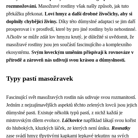
rozmnožování.
Masožravé rostliny však našly způsob, jak tuto
překážku překonat.
Loví hmyz a další drobné živočichy, aby si
doplnily chybějící živiny.
Díky této důmyslné adaptaci se jim daří
prosperovat i v prostředí, které by pro jiné rostliny bylo nehostinné.
Ačkoliv se může zdát lov hmyzu krutý, je důležité si uvědomit, že
masožravé rostliny jsou jen součástí fascinujícího a komplexního
ekosystému.
Svým loveckým uměním přispívají k rovnováze v
přírodě a zároveň nás udivují svou krásou a důmyslností.
Typy pastí masožravek
Fascinující svět masožravých rostlin nás udivuje svou rozmanitostí.
Jedním z nejzajímavějších aspektů těchto zelených lovců jsou jejich
důmyslné pasti. Existuje několik typů pastí, z nichž každá je
mistrovským dílem evoluce.
Láčkovice
například lákají svou kořist
do hlubokých, kluzkých láček, ze kterých není úniku.
Rosnatky
zase svádí hmyz třpytivými kapkami lepkavé tekutiny na svých