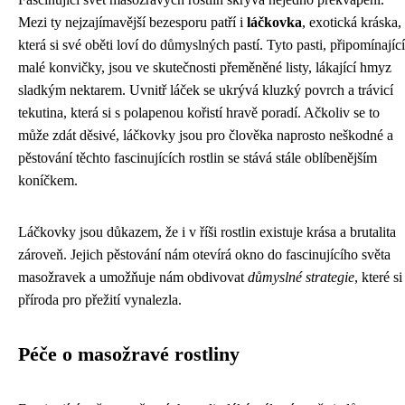
Mezi ty nejzajímavější bezesporu patří i
láčkovka
, exotická kráska,
která si své oběti loví do důmyslných pastí. Tyto pasti, připomínající
malé konvičky, jsou ve skutečnosti přeměněné listy, lákající hmyz
sladkým nektarem. Uvnitř láček se ukrývá kluzký povrch a trávicí
tekutina, která si s polapenou kořistí hravě poradí. Ačkoliv se to
může zdát děsivé, láčkovky jsou pro člověka naprosto neškodné a
pěstování těchto fascinujících rostlin se stává stále oblíbenějším
koníčkem.
Láčkovky jsou důkazem, že i v říši rostlin existuje krása a brutalita
zároveň. Jejich pěstování nám otevírá okno do fascinujícího světa
masožravek a umožňuje nám obdivovat
důmyslné strategie
, které si
příroda pro přežití vynalezla.
Péče o masožravé rostliny