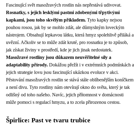
Fascinující svět masožravých rostlin nás nepřestává udivovat.
Rosnatky, s jejich lesklými pastmi zdobenými třpytivými
kapkami, jsou toho skvělým příkladem.
Tyto kapky nejsou
pouhou rosou, jak by se mohlo zdát, ale důmyslným loveckým
nástrojem. Obsahují lepkavou látku, která hmyz spolehlivě přiláká a
uvězní. Ačkoliv se to může zdát kruté, pro rosnatku je to způsob,
jak získat živiny v prostředí, kde je jich jinak nedostatek.
Masožravé rostliny jsou důkazem neuvěřitelné síly a
adaptability přírody.
Dokážou přežít i v extrémních podmínkách a
jejich strategie lovu jsou fascinující ukázkou evoluce v akci.
Pěstování masožravých rostlin se stává stále oblíbenějším koníčkem
a není divu. Tyto rostliny nám otevírají okno do světa, který je tak
odlišný od toho našeho. Navíc, jejich přítomnost v domácnosti
může pomoci s regulací hmyzu, a to zcela přirozenou cestou.
Špirlice: Past ve tvaru trubice