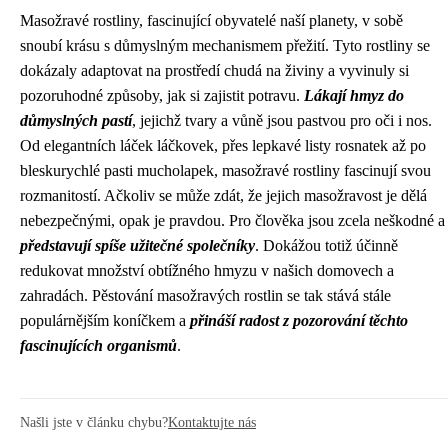
Masožravé rostliny, fascinující obyvatelé naší planety, v sobě
snoubí krásu s důmyslným mechanismem přežití. Tyto rostliny se
dokázaly adaptovat na prostředí chudá na živiny a vyvinuly si
pozoruhodné způsoby, jak si zajistit potravu.
Lákají hmyz do
důmyslných pastí
, jejichž tvary a vůně jsou pastvou pro oči i nos.
Od elegantních láček láčkovek, přes lepkavé listy rosnatek až po
bleskurychlé pasti mucholapek, masožravé rostliny fascinují svou
rozmanitostí. Ačkoliv se může zdát, že jejich masožravost je dělá
nebezpečnými, opak je pravdou. Pro člověka jsou zcela neškodné a
představují spíše užitečné společníky
. Dokážou totiž účinně
redukovat množství obtížného hmyzu v našich domovech a
zahradách. Pěstování masožravých rostlin se tak stává stále
populárnějším koníčkem a
přináší radost z pozorování těchto
fascinujících organismů
.
Našli jste v článku chybu?
Kontaktujte nás