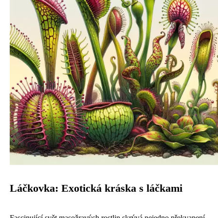
Láčkovka: Exotická kráska s láčkami
Fascinující svět masožravých rostlin skrývá nejedno překvapení.