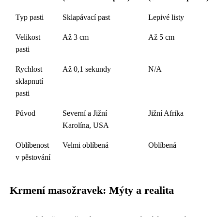
Typ pasti
Sklapávací past
Lepivé listy
Velikost
Až 3 cm
Až 5 cm
pasti
Rychlost
Až 0,1 sekundy
N/A
sklapnutí
pasti
Původ
Severní a Jižní
Jižní Afrika
Karolína, USA
Oblíbenost
Velmi oblíbená
Oblíbená
v pěstování
Krmení masožravek: Mýty a realita