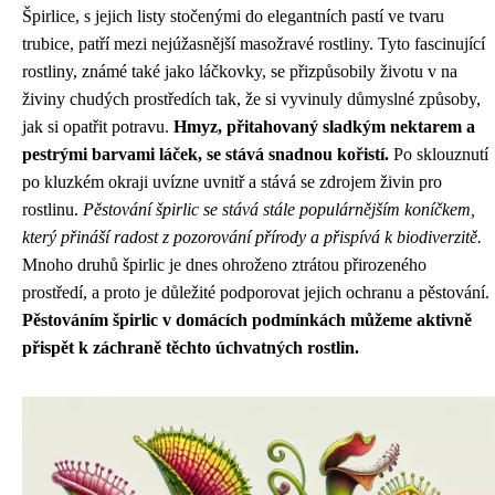
Špirlice, s jejich listy stočenými do elegantních pastí ve tvaru
trubice, patří mezi nejúžasnější masožravé rostliny. Tyto fascinující
rostliny, známé také jako láčkovky, se přizpůsobily životu v na
živiny chudých prostředích tak, že si vyvinuly důmyslné způsoby,
jak si opatřit potravu.
Hmyz, přitahovaný sladkým nektarem a
pestrými barvami láček, se stává snadnou kořistí.
Po sklouznutí
po kluzkém okraji uvízne uvnitř a stává se zdrojem živin pro
rostlinu.
Pěstování špirlic se stává stále populárnějším koníčkem,
který přináší radost z pozorování přírody a přispívá k biodiverzitě.
Mnoho druhů špirlic je dnes ohroženo ztrátou přirozeného
prostředí, a proto je důležité podporovat jejich ochranu a pěstování.
Pěstováním špirlic v domácích podmínkách můžeme aktivně
přispět k záchraně těchto úchvatných rostlin.