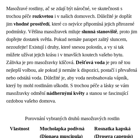
Masožravé rostliny, ač se zdají být náročné, ve skutečnosti s
trochou péče
rozkvetou
i v našich domovech. Důležité je dopřát
jim
vhodné prostředí
, které co nejvíce připomíná jejich přirozené
podmínky. Většina masožravek miluje
slunná stanoviště
, proto jim
dopřejte dostatek světla. Pokud nemáte parapet zalitý sluncem,
nezoufejte! Existují i druhy, které snesou polostín, a vy si tak
můžete užívat jejich krásu i v tmavších koutech vašeho bytu.
Zálivka je pro masožravky klíčová.
Dešťová voda
je pro ně tou
nejlepší volbou, ale pokud ji nemáte k dispozici, postačí i převařená
nebo odstátá voda. Důležité je, aby voda neobsahovala vápník,
který by mohl rostlinám uškodit. S trochou péče a lásky se vám
masožravky odmění
nádhernými květy
a stanou se fascinující
ozdobou vašeho domova.
Porovnání vybraných druhů masožravých rostlin
Vlastnost
Mucholapka podivná
Rosnatka kapská
(Dionaea muscipula)
(Drosera capensis)