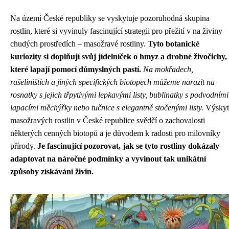
Na území České republiky se vyskytuje pozoruhodná skupina
rostlin, které si vyvinuly fascinující strategii pro přežití v na živiny
chudých prostředích – masožravé rostliny.
Tyto botanické
kuriozity si doplňují svůj jídelníček o hmyz a drobné živočichy,
které lapají pomocí důmyslných pastí.
Na mokřadech,
rašeliništích a jiných specifických biotopech můžeme narazit na
rosnatky s jejich třpytivými lepkavými listy, bublinatky s podvodními
lapacími měchýřky nebo tučnice s elegantně stočenými listy.
Výskyt
masožravých rostlin v České republice svědčí o zachovalosti
některých cenných biotopů a je důvodem k radosti pro milovníky
přírody.
Je fascinující pozorovat, jak se tyto rostliny dokázaly
adaptovat na náročné podmínky a vyvinout tak unikátní
způsoby získávání živin.