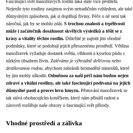
Fascinující svět masožravých rostlin láká stále více pěstitelů.
Nejenže tyto rostliny zaujmou svým netradičním vzhledem, ale také
důmyslným způsobem, jak si doplňují živiny. Péče o ně není tak
náročná, jak by se mohlo zdát.
S trochou znalostí a trpělivosti
může i začátečník dosáhnout skvělých výsledků a těšit se z
krásy a vitality těchto rostlin.
Důležité je zajistit jim vhodné
podmínky, které se podobají jejich přirozenému prostředí. Většina
masožravek vyžaduje dostatek světla, vlhkosti a kyselou půdu s
nízkým obsahem živin.
Zaléváme je výhradně dešťovou nebo
destilovanou vodou,
abychom zabránili hromadění minerálů, které
by jim mohly uškodit.
Odměnou za naši péči nám budou nejen
zdravé a vitální rostliny, ale také fascinující podívaná na jejich
důmyslné pasti a proces lovu hmyzu.
Pěstování masožravek se
tak stává obohacujícím koníčkem, který nám přináší radost a
zároveň rozšiřuje naše obzory o fascinující svět přírody.
Vhodné prostředí a zálivka