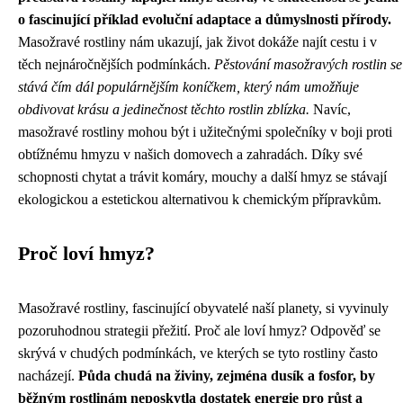
o fascinující příklad evoluční adaptace a důmyslnosti přírody.
Masožravé rostliny nám ukazují, jak život dokáže najít cestu i v
těch nejnáročnějších podmínkách.
Pěstování masožravých rostlin se
stává čím dál populárnějším koníčkem, který nám umožňuje
obdivovat krásu a jedinečnost těchto rostlin zblízka.
Navíc,
masožravé rostliny mohou být i užitečnými společníky v boji proti
obtížnému hmyzu v našich domovech a zahradách. Díky své
schopnosti chytat a trávit komáry, mouchy a další hmyz se stávají
ekologickou a estetickou alternativou k chemickým přípravkům.
Proč loví hmyz?
Masožravé rostliny, fascinující obyvatelé naší planety, si vyvinuly
pozoruhodnou strategii přežití. Proč ale loví hmyz? Odpověď se
skrývá v chudých podmínkách, ve kterých se tyto rostliny často
nacházejí.
Půda chudá na živiny, zejména dusík a fosfor, by
běžným rostlinám neposkytla dostatek energie pro růst a